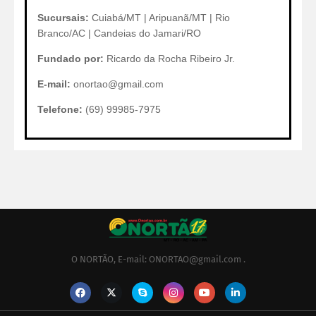
Sucursais:
Cuiabá/MT | Aripuanã/MT | Rio
Branco/AC | Candeias do Jamari/RO
Fundado por:
Ricardo da Rocha Ribeiro Jr.
E-mail:
onortao@gmail.com
Telefone:
(69) 99985-7975
O NORTÃO, E-mail: ONORTAO@gmail.com .