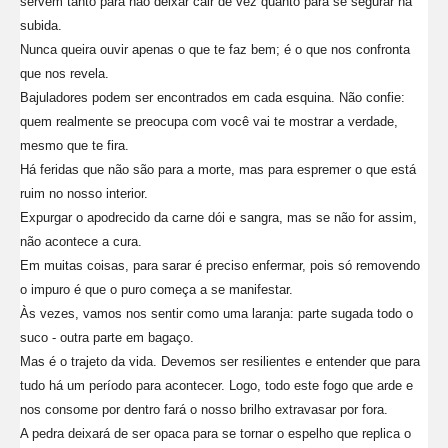
servem tanto para não deixar cair de vez quanto para se segurar na
subida.
Nunca queira ouvir apenas o que te faz bem; é o que nos confronta
que nos revela.
Bajuladores podem ser encontrados em cada esquina. Não confie:
quem realmente se preocupa com você vai te mostrar a verdade,
mesmo que te fira.
Há feridas que não são para a morte, mas para espremer o que está
ruim no nosso interior.
Expurgar o apodrecido da carne dói e sangra, mas se não for assim,
não acontece a cura.
Em muitas coisas, para sarar é preciso enfermar, pois só removendo
o impuro é que o puro começa a se manifestar.
Às vezes, vamos nos sentir como uma laranja: parte sugada todo o
suco - outra parte em bagaço.
Mas é o trajeto da vida. Devemos ser resilientes e entender que para
tudo há um período para acontecer. Logo, todo este fogo que arde e
nos consome por dentro fará o nosso brilho extravasar por fora.
A pedra deixará de ser opaca para se tornar o espelho que replica o