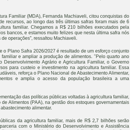
tura Familiar (MDA), Fernanda Machiaveli, citou conquistas do
 recursos, ao longo das três últimas safras foram mais de 6
ltura familiar. Chegamos a R$ 210 bilhões executados pela
ários bancos, e estamos muito felizes que nesta última safra nós
 de operações”, ressaltou Machiaveli.
ue o Plano Safra 2026/2027 é resultado de um esforço conjunto
a familiar e ampliar a produção de alimentos. "Pelo quarto ano
o Desenvolvimento Agrário e Agricultura Familiar, o Governo
s para custeio e investimento na agricultura familiar. Essa
audáveis, reforça o Plano Nacional de Abastecimento Alimentar,
imentos e amplia o acesso da população brasileira a uma
ntação das políticas públicas voltadas à agricultura familiar,
 de Alimentos (PAA), na gestão dos estoques governamentais
e abastecimento alimentar.
licas da agricultura familiar, mais de R$ 2,7 bilhões serão
arceria com o Ministério do Desenvolvimento e Assistência