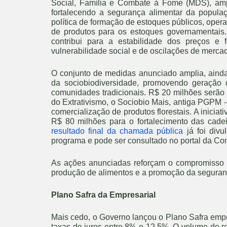
Social, Família e Combate à Fome (MDS), amp
fortalecendo a segurança alimentar da populaç
política de formação de estoques públicos, ope
de produtos para os estoques governamentais. 
contribui para a estabilidade dos preços e
vulnerabilidade social e de oscilações de merca
O conjunto de medidas anunciado amplia, ainda,
da sociobiodiversidade, promovendo geração 
comunidades tradicionais. R$ 20 milhões serão
do Extrativismo, o Sociobio Mais, antiga PGPM -
comercialização de produtos florestais. A inici
R$ 80 milhões para o fortalecimento das cade
resultado final da chamada pública
já foi divu
programa e pode ser consultado no portal da C
As ações anunciadas reforçam o compromisso 
produção de alimentos e a promoção da segurança
Plano Safra da Empresarial
Mais cedo, o Governo lançou o Plano Safra empr
taxas de juros entre 8% e 12,5%. O volume de r