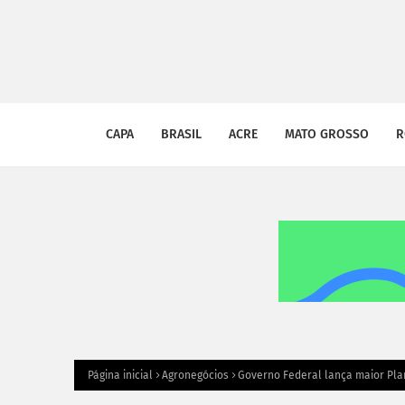
CAPA
BRASIL
ACRE
MATO GROSSO
R
Página inicial
Agronegócios
Governo Federal lança maior Plano