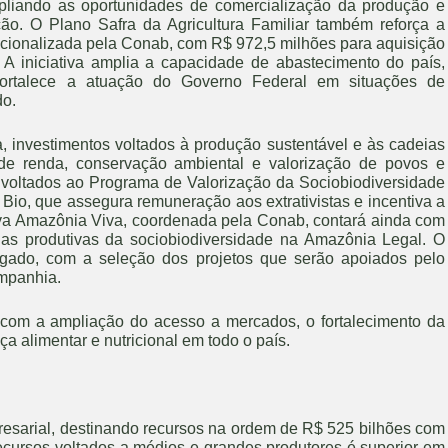
liando as oportunidades de comercialização da produção e
ão. O Plano Safra da Agricultura Familiar também reforça a
racionalizada pela Conab, com R$ 972,5 milhões para aquisição
A iniciativa amplia a capacidade de abastecimento do país,
 fortalece a atuação do Governo Federal em situações de
do.
 investimentos voltados à produção sustentável e às cadeias
de renda, conservação ambiental e valorização de povos e
 voltados ao Programa de Valorização da Sociobiodiversidade
 Bio, que assegura remuneração aos extrativistas e incentiva a
ativa Amazônia Viva, coordenada pela Conab, contará ainda com
ias produtivas da sociobiodiversidade na Amazônia Legal. O
lgado, com a seleção dos projetos que serão apoiados pelo
ompanhia.
com a ampliação do acesso a mercados, o fortalecimento da
 alimentar e nutricional em todo o país.
esarial, destinando recursos na ordem de R$ 525 bilhões com
ecursos voltados a médios e grandes produtores é superior em