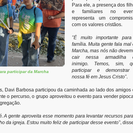
Para ele, a presença dos filh
e familiares no event
representa um compromiss
com os valores cristãos.
"É muito importante para 
família. Muita gente fala mal 
Marcha, mas nós não devem
cair nessa armadilha d
inimigo. Temos, sim, qu
participar e demonstrar 
ara participar da Marcha
nossa fé em Jesus Cristo"
.
, Davi Barbosa participou da caminhada ao lado dos amigos 
nte o percurso, o grupo aproveitou o evento para vender pipoca
ngregação.
é. A gente aproveita esse momento para levantar recursos para
 da igreja. Estou muito feliz de participar desse evento"
, disse