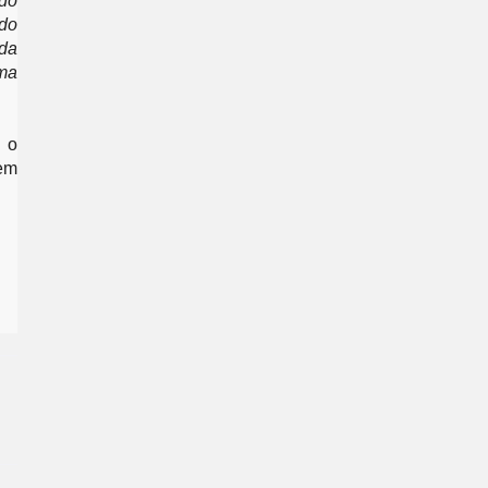
do 
do 
da 
ma 
 o 
em 