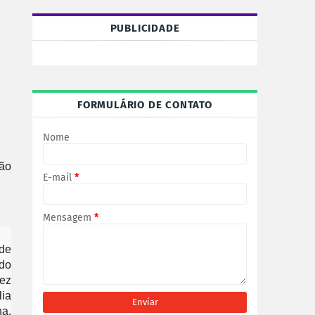
PUBLICIDADE
FORMULÁRIO DE CONTATO
Nome
ão 
E-mail
*
Mensagem
*
e 
do 
z 
ia 
. 