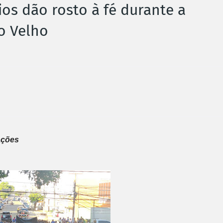
ios dão rosto à fé durante a
o Velho
ações