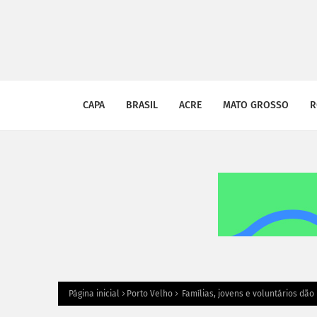
CAPA
BRASIL
ACRE
MATO GROSSO
R
Página inicial
Porto Velho
Famílias, jovens e voluntários dão