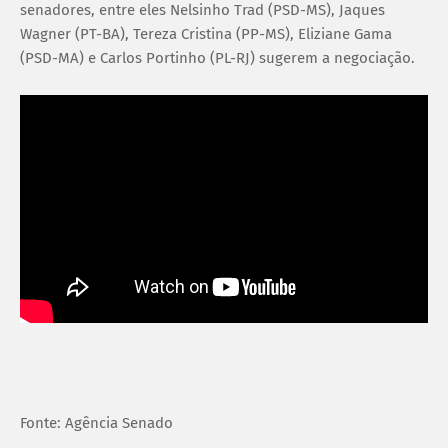
senadores, entre eles Nelsinho Trad (PSD-MS), Jaques
Wagner (PT-BA), Tereza Cristina (PP-MS), Eliziane Gama
(PSD-MA) e Carlos Portinho (PL-RJ) sugerem a negociação.
Fonte: Agência Senado