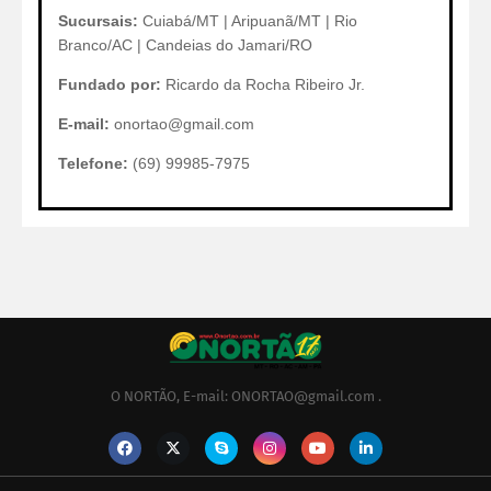
Sucursais:
Cuiabá/MT | Aripuanã/MT | Rio
Branco/AC | Candeias do Jamari/RO
Fundado por:
Ricardo da Rocha Ribeiro Jr.
E-mail:
onortao@gmail.com
Telefone:
(69) 99985-7975
O NORTÃO, E-mail: ONORTAO@gmail.com .