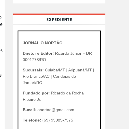
o
EXPEDIENTE
 e
r
JORNAL O NORTÃO
a,
Diretor e Editor:
Ricardo Júnior – DRT
0001778/RO
s
Sucursais:
Cuiabá/MT | Aripuanã/MT |
s
Rio Branco/AC | Candeias do
Jamari/RO
Fundado por:
Ricardo da Rocha
Ribeiro Jr.
E-mail:
onortao@gmail.com
Telefone:
(69) 99985-7975