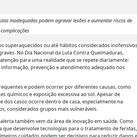
dutas inadequadas podem agravar lesões e aumentar riscos de
complicações
os superaquecidos ou até hábitos considerados inofensivo
raves. No Dia Nacional da Luta Contra Queimaduras,
atenção para uma realidade que se repete diariamente:
om informação, prevenção e atendimento adequado nos
frequentes e podem ocorrer por diferentes causas, como
ntes químicos e exposição excessiva ao sol. Apesar de
e dos casos ocorre dentro de casa, especialmente na
sos, considerados grupos mais vulneráveis.
o alerta também vem da área de inovação em saúde. Como
a que desenvolve tecnologias para o tratamento de feridas,
imeiros cuidados podem ser decisivos para reduzir danos 