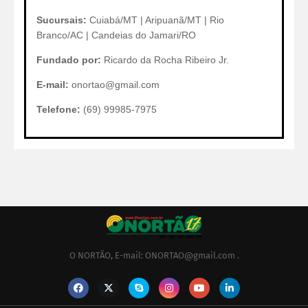
Sucursais:
Cuiabá/MT | Aripuanã/MT | Rio
Branco/AC | Candeias do Jamari/RO
Fundado por:
Ricardo da Rocha Ribeiro Jr.
E-mail:
onortao@gmail.com
Telefone:
(69) 99985-7975
O NORTÃO, E-mail: ONORTAO@gmail.com .