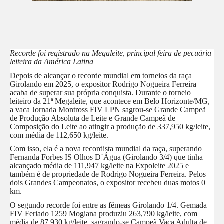
Recorde foi registrado na Megaleite, principal feira de pecuária
leiteira da América Latina
Depois de alcançar o recorde mundial em torneios da raça
Girolando em 2025, o expositor Rodrigo Nogueira Ferreira
acaba de superar sua própria conquista. Durante o torneio
leiteiro da 21ª Megaleite, que acontece em Belo Horizonte/MG,
a vaca Jornada Montross FIV LPN sagrou-se Grande Campeã
de Produção Absoluta de Leite e Grande Campeã de
Composição do Leite ao atingir a produção de 337,950 kg/leite,
com média de 112,650 kg/leite.
Com isso, ela é a nova recordista mundial da raça, superando
Fernanda Forbes IS Olhos D´Água (Girolando 3/4) que tinha
alcançado média de 111,947 kg/leite na Expoleite 2025 e
também é de propriedade de Rodrigo Nogueira Ferreira. Pelos
dois Grandes Campeonatos, o expositor recebeu duas motos 0
km.
O segundo recorde foi entre as fêmeas Girolando 1/4. Gemada
FIV Feriado 1259 Mogiana produziu 263,790 kg/leite, com
média de 87,930 kg/leite, sagrando-se Campeã Vaca Adulta de