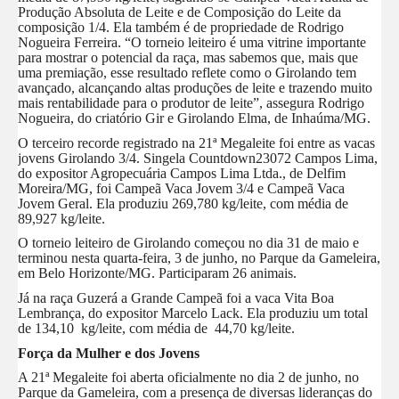
Produção Absoluta de Leite e de Composição do Leite da
composição 1/4. Ela também é de propriedade de Rodrigo
Nogueira Ferreira. “O torneio leiteiro é uma vitrine importante
para mostrar o potencial da raça, mas sabemos que, mais que
uma premiação, esse resultado reflete como o Girolando tem
avançado, alcançando altas produções de leite e trazendo muito
mais rentabilidade para o produtor de leite”, assegura Rodrigo
Nogueira, do criatório Gir e Girolando Elma, de Inhaúma/MG.
O terceiro recorde registrado na 21ª Megaleite foi entre as vacas
jovens Girolando 3/4. Singela Countdown23072 Campos Lima,
do expositor Agropecuária Campos Lima Ltda., de Delfim
Moreira/MG, foi Campeã Vaca Jovem 3/4 e Campeã Vaca
Jovem Geral. Ela produziu 269,780 kg/leite, com média de
89,927 kg/leite.
O torneio leiteiro de Girolando começou no dia 31 de maio e
terminou nesta quarta-feira, 3 de junho, no Parque da Gameleira,
em Belo Horizonte/MG. Participaram 26 animais.
Já na raça Guzerá a Grande Campeã foi a vaca
Vita Boa
Lembrança, do expositor Marcelo Lack. Ela produziu um total
de
134,10 kg/leite, com média de 44,70 kg/leite.
Força da Mulher e dos Jovens
A 21ª Megaleite foi aberta oficialmente no dia 2 de junho, no
Parque da Gameleira, com a presença de diversas lideranças do