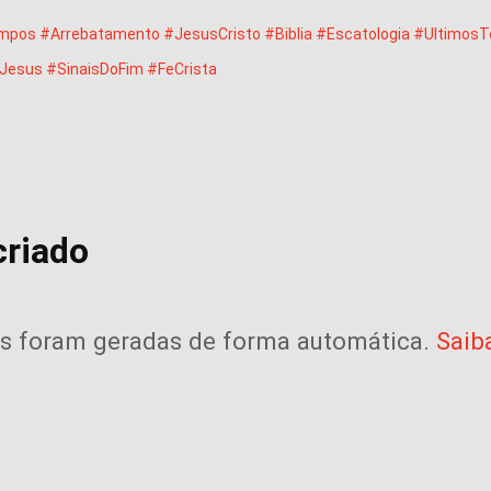
mpos
#Arrebatamento
#JesusCristo
#Biblia
#Escatologia
#UltimosT
eJesus
#SinaisDoFim
#FeCrista
criado
as foram geradas de forma automática. 
Saiba