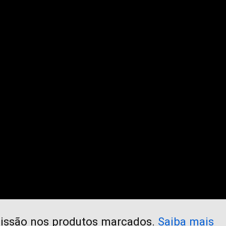
issão
nos produtos marcados.
Saiba mais