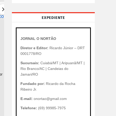
Camiseta Cristã Nada Me Faltará Camisa Tshirt Gospel
Bíblia Sagrada Eleve | NVI Capa Dura
Estoque
com.br/product/32
shopee.com.br/prod
EXPEDIENTE
3/24546194640?
7167158/40823570
sig=gqRjZGVrxHC
gads_t_sig=gqRjZG
TE0MjUxOnRzc19z
FomtpsTE0MjUxOnR
JORNAL O NORTÃO
V5omt20QABpGFs
ZGtfa2V5omt20QA
Diretor e Editor:
Ricardo Júnior – DRT
AAAZKNkZWvAom
Z2_SAAAAZKNkZW
0001778/RO
AAAMfaLqlfFS4J
N0xEAAAAAMfaLql
Sucursais:
Cuiabá/MT | Aripuanã/MT |
JZHE2YMfq1tWF
wQPCoOJZHE2YMf
Rio Branco/AC | Candeias do
qGuyOlpkjBotHu7X
61pnIIHqGuyOlpkjB
r 
Jamari/RO
1tULWVZdcpI_r9h
pb0YRK1tULWVZdcp
Fundado por:
Ricardo da Rocha
CqmNpcGhlcnRleH
w6jgE9CqmNpcGhlc
Ribeiro Jr.
AAzzNLXiSV6BEH
TEcgAAAAyHJLAvd1
E-mail:
onortao@gmail.com
xd4Xec7WpHI1Y1B
1LxN-sxXt-
Telefone:
(69) 99985-7975
HSY_59XLEuyBZ
U8xRoIsZZUFMD2in