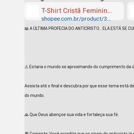
T-Shirt Cristã Feminina | Estampa Floral com Versículo Bíblico Inspirador
shopee.com.br/product/32
2424006/22394399368?
📖 A ÚLTIMA PROFECIA DO ANTICRISTO… ELA ESTÁ SE C
gads_t_sig=gqRjZGVrxHC
FomtpsTE0MjUxOnRzc19z
ZGtfa2V5omt20QABpGFs
Z2_SAAAAZKNkZWvAom
⚠️ Estaria o mundo se aproximando do cumprimento da úl
N0xEAAAAAMfaLqlfFS4J
wQPCoOJZHE2YMfq1tWF
61pnIIHqGuyOlpkjBotHu7X
Assista até o final e descubra por que esse tema está de
pb0YRK1tULWVZdcpI_r9h
do mundo.

w6jgE9CqmNpcGhlcnRleH
TEcgAAAAyYmkZCFyelShE
🙏 Que Deus abençoe sua vida e fortaleça sua fé.

JWb8_F2B72GzsfmlddGkz
JT89uMT7SRnMWOBVnpo
💬 Comente: Você acredita que os sinais do anticristo já