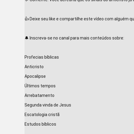
jU6JbBrb8UH2ULs_aBPJx
FKt7BgmMBMyxjdIt0WwC
utNiJRDNnH07D0P-
👍 Deixe seu like e compartilhe este vídeo com alguém qu
Feo8Qvs-
gz3P1Uew6qcgikzmTWTH
🔔 Inscreva-se no canal para mais conteúdos sobre:

4cwKQrmWSA
Profecias bíblicas

Anticristo

Apocalipse

Últimos tempos

Arrebatamento

Segunda vinda de Jesus

Escatologia cristã

Estudos bíblicos
