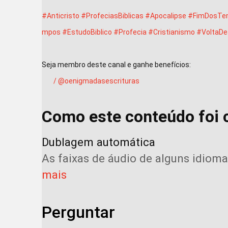
#Anticristo
#ProfeciasBiblicas
#Apocalipse
#FimDosTe
mpos
#EstudoBiblico
#Profecia
#Cristianismo
#VoltaD
 / @oenigmadasescrituras  
Como este conteúdo foi 
Dublagem automática
As faixas de áudio de alguns idiom
mais
Perguntar