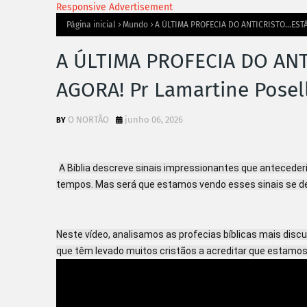
Responsive Advertisement
Página inicial
Mundo
A ÚLTIMA PROFECIA DO ANTICRISTO…ESTÁ
A ÚLTIMA PROFECIA DO AN
AGORA! Pr Lamartine Posel
O NORTÃO
junho 06, 2026
A Bíblia descreve sinais impressionantes que anteceder
tempos. Mas será que estamos vendo esses sinais se d
Neste vídeo, analisamos as profecias bíblicas mais discut
que têm levado muitos cristãos a acreditar que estam