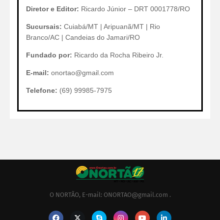
Diretor e Editor:
Ricardo Júnior – DRT 0001778/RO
Sucursais:
Cuiabá/MT | Aripuanã/MT | Rio
Branco/AC | Candeias do Jamari/RO
Fundado por:
Ricardo da Rocha Ribeiro Jr.
E-mail:
onortao@gmail.com
Telefone:
(69) 99985-7975
O NORTÃO, E-mail: ONORTAO@gmail.com .