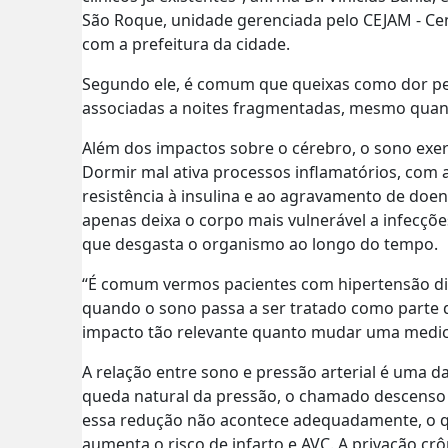
São Roque, unidade gerenciada pelo CEJAM - Cen
com a prefeitura da cidade.
Segundo ele, é comum que queixas como dor pe
associadas a noites fragmentadas, mesmo quand
Além dos impactos sobre o cérebro, o sono exer
Dormir mal ativa processos inflamatórios, com 
resistência à insulina e ao agravamento de doenç
apenas deixa o corpo mais vulnerável a infecç
que desgasta o organismo ao longo do tempo.
“É comum vermos pacientes com hipertensão dif
quando o sono passa a ser tratado como parte d
impacto tão relevante quanto mudar uma medic
A relação entre sono e pressão arterial é uma 
queda natural da pressão, o chamado descenso
essa redução não acontece adequadamente, o q
aumenta o risco de infarto e AVC. A privação c