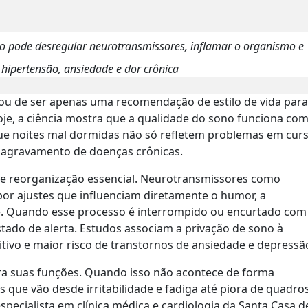
o pode desregular neurotransmissores, inflamar o organismo e
hipertensão, ansiedade e dor crônica
u de ser apenas uma recomendação de estilo de vida para
je, a ciência mostra que a qualidade do sono funciona co
e noites mal dormidas não só refletem problemas em curs
agravamento de doenças crônicas.
e reorganização essencial. Neurotransmissores como
or ajustes que influenciam diretamente o humor, a
sse. Quando esse processo é interrompido ou encurtado com
ado de alerta. Estudos associam a privação de sono à
tivo e maior risco de transtornos de ansiedade e depressã
ra suas funções. Quando isso não acontece de forma
 que vão desde irritabilidade e fadiga até piora de quadro
, especialista em clínica médica e cardiologia da Santa Casa d