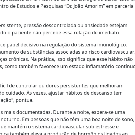
tro de Estudos e Pesquisas “Dr. João Amorim” em parceria
rsistente, pressão descontrolada ou ansiedade estejam
o o paciente não percebe essa relação de imediato.
ce papel decisivo na regulação do sistema imunológico.
aumento de substâncias associadas ao risco cardiovascular,
as crônicas. Na prática, isso significa que esse hábito não
ões, como também favorece um estado inflamatório contínuo
ícil de controlar ou dores persistentes que melhoram
o cuidado. Às vezes, ajustar hábitos de descanso tem
ação”, pontua.
das mais documentadas. Durante a noite, espera-se uma
 noturno. Em pessoas que não têm uma boa noite de sono,
ue mantém o sistema cardiovascular sob estresse e
rônica também eleva a produção de hormônios ligados ao