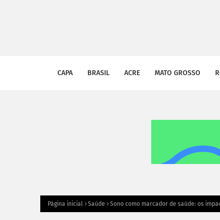
CAPA
BRASIL
ACRE
MATO GROSSO
R
Página inicial
Saúde
Sono como marcador de saúde: os impac