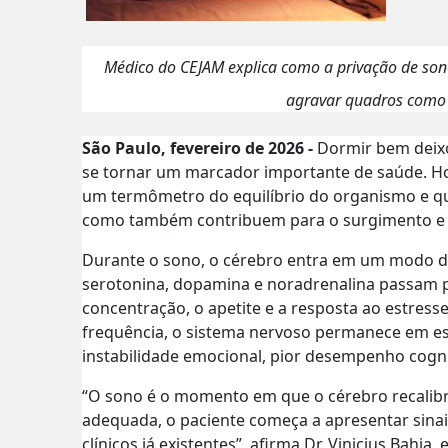
Médico do CEJAM explica como a privação de son
agravar quadros como 
São Paulo, fevereiro de 2026 -
Dormir bem deixo
se tornar um marcador importante de saúde. Ho
um termômetro do equilíbrio do organismo e qu
como também contribuem para o surgimento e 
Durante o sono, o cérebro entra em um modo d
serotonina, dopamina e noradrenalina passam p
concentração, o apetite e a resposta ao estre
frequência, o sistema nervoso permanece em est
instabilidade emocional, pior desempenho cogni
“O sono é o momento em que o cérebro recalib
adequada, o paciente começa a apresentar sinais
clínicos já existentes”, afirma Dr. Vinicius Bahia