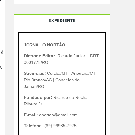
EXPEDIENTE
JORNAL O NORTÃO
 à
Diretor e Editor:
Ricardo Júnior – DRT
0001778/RO
,
Sucursais:
Cuiabá/MT | Aripuanã/MT |
Rio Branco/AC | Candeias do
Jamari/RO
Fundado por:
Ricardo da Rocha
Ribeiro Jr.
E-mail:
onortao@gmail.com
Telefone:
(69) 99985-7975