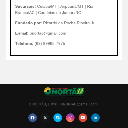
Sucursais:
Cuiabá/MT | Aripuanã/MT | Rio
Branco/AC | Candeias do Jamari/RO
Fundado por:
Ricardo da Rocha Ribeiro Jr.
E-mail:
onortao@gmail.com
Telefone:
(69) 99985-7975
O NORTÃO, E-mail: ONORTAO@gmail.com .