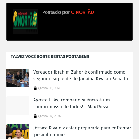
Postado por
O NORTÃO
TALVEZ VOCÊ GOSTE DESTAS POSTAGENS
Vereador Ibrahim Zaher é confirmado como
segundo suplente de Janaína Riva ao Senado
Agosto 08, 2026
Agosto Lilás, romper o silêncio é um
compromisso de todos! - Max Russi
Agosto 07, 2026
Jéssica Riva diz estar preparada para enfrentar
'peso do nome'