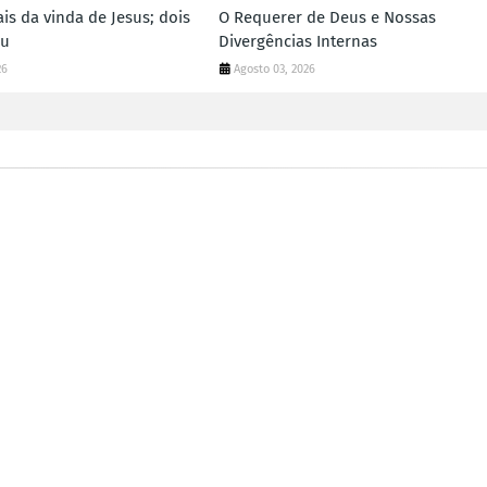
ais da vinda de Jesus; dois
O Requerer de Deus e Nossas
iu
Divergências Internas
26
Agosto 03, 2026