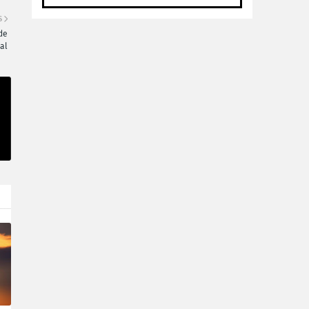
S
de
al