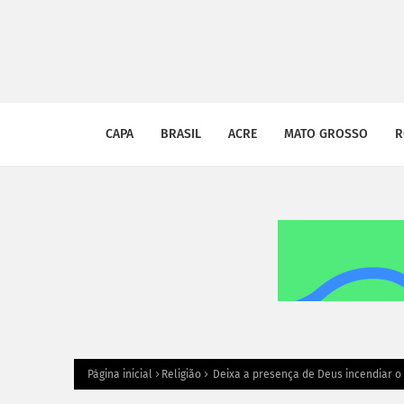
CAPA
BRASIL
ACRE
MATO GROSSO
R
Página inicial
Religião
Deixa a presença de Deus incendiar o 