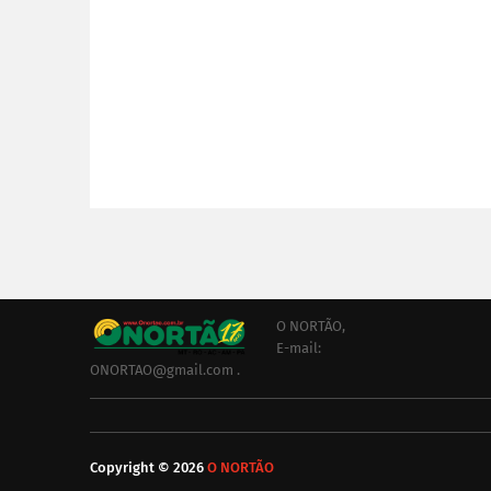
O NORTÃO,
E-mail:
ONORTAO@gmail.com .
Copyright ©
2026
O NORTÃO