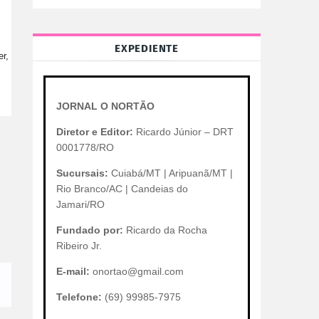
EXPEDIENTE
er,
JORNAL O NORTÃO
Diretor e Editor:
Ricardo Júnior – DRT
0001778/RO
Sucursais:
Cuiabá/MT | Aripuanã/MT |
Rio Branco/AC | Candeias do
Jamari/RO
Fundado por:
Ricardo da Rocha
Ribeiro Jr.
E-mail:
onortao@gmail.com
Telefone:
(69) 99985-7975