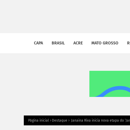
CAPA
BRASIL
ACRE
MATO GROSSO
R
Página inicial
Destaque
Janaina Riva inicia nova etapa do ‘