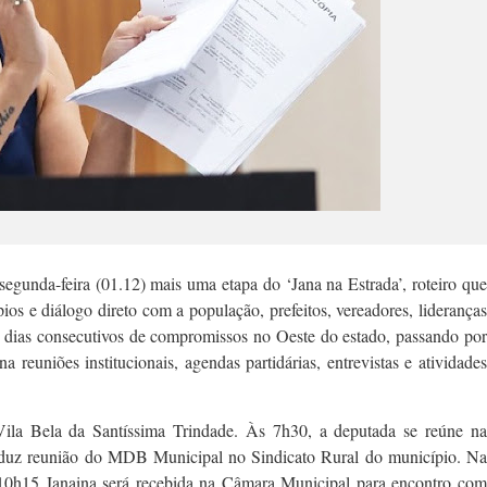
egunda-feira (01.12) mais uma etapa do ‘Jana na Estrada’, roteiro que
ios e diálogo direto com a população, prefeitos, vereadores, lideranças
rês dias consecutivos de compromissos no Oeste do estado, passando por
euniões institucionais, agendas partidárias, entrevistas e atividades
la Bela da Santíssima Trindade. Às 7h30, a deputada se reúne na
conduz reunião do MDB Municipal no Sindicato Rural do município. Na
10h15 Janaina será recebida na Câmara Municipal para encontro com