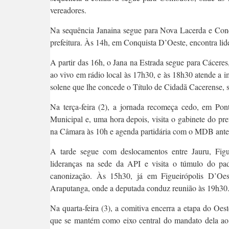
vereadores.
Na sequência Janaina segue para Nova Lacerda e Conq
prefeitura. Às 14h, em Conquista D’Oeste, encontra lid
A partir das 16h, o Jana na Estrada segue para Cáceres
ao vivo em rádio local às 17h30, e às 18h30 atende a 
solene que lhe concede o Título de Cidadã Cacerense, 
Na terça-feira (2), a jornada recomeça cedo, em Po
Municipal e, uma hora depois, visita o gabinete do pr
na Câmara às 10h e agenda partidária com o MDB ante
A tarde segue com deslocamentos entre Jauru, Fig
lideranças na sede da API e visita o túmulo do padr
canonização. Às 15h30, já em Figueirópolis D’Oes
Araputanga, onde a deputada conduz reunião às 19h30
Na quarta-feira (3), a comitiva encerra a etapa do Oes
que se mantém como eixo central do mandato dela ao 