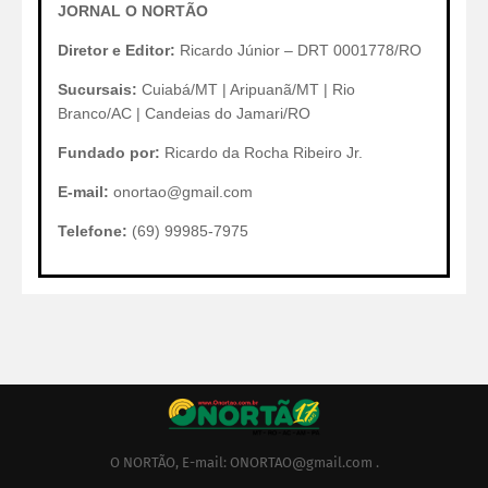
JORNAL O NORTÃO
Diretor e Editor:
Ricardo Júnior – DRT 0001778/RO
Sucursais:
Cuiabá/MT | Aripuanã/MT | Rio
Branco/AC | Candeias do Jamari/RO
Fundado por:
Ricardo da Rocha Ribeiro Jr.
E-mail:
onortao@gmail.com
Telefone:
(69) 99985-7975
O NORTÃO, E-mail: ONORTAO@gmail.com .