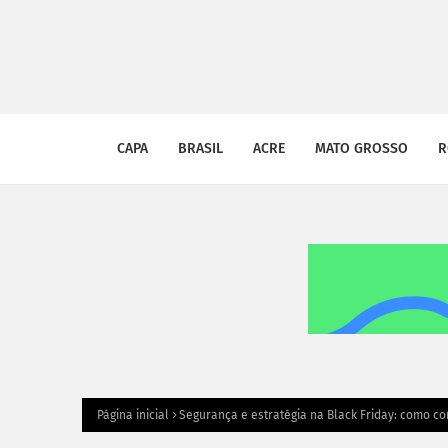
CAPA
BRASIL
ACRE
MATO GROSSO
R
Página inicial
Segurança e estratégia na Black Friday: como c