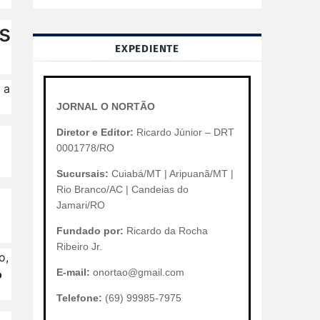
s
EXPEDIENTE
 a
JORNAL O NORTÃO
Diretor e Editor:
Ricardo Júnior – DRT
0001778/RO
Sucursais:
Cuiabá/MT | Aripuanã/MT |
Rio Branco/AC | Candeias do
Jamari/RO
Fundado por:
Ricardo da Rocha
Ribeiro Jr.
o,
E-mail:
onortao@gmail.com
o
Telefone:
(69) 99985-7975