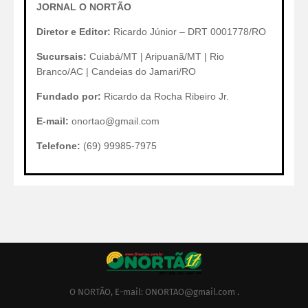
JORNAL O NORTÃO
Diretor e Editor:
Ricardo Júnior – DRT 0001778/RO
Sucursais:
Cuiabá/MT | Aripuanã/MT | Rio
Branco/AC | Candeias do Jamari/RO
Fundado por:
Ricardo da Rocha Ribeiro Jr.
E-mail:
onortao@gmail.com
Telefone:
(69) 99985-7975
O NORTÃO, E-mail: ONORTAO@gmail.com .