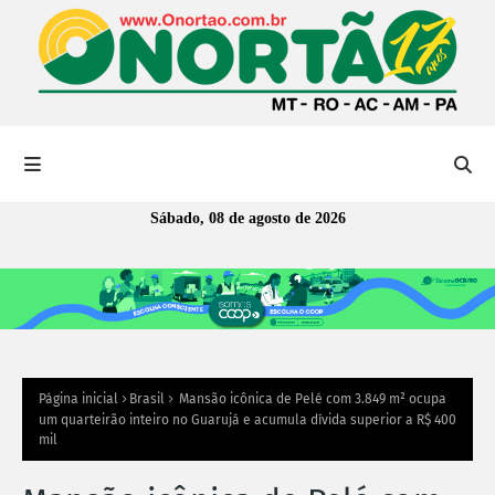
Sábado, 08 de agosto de 2026
Página inicial
Brasil
Mansão icônica de Pelé com 3.849 m² ocupa
um quarteirão inteiro no Guarujá e acumula dívida superior a R$ 400
mil