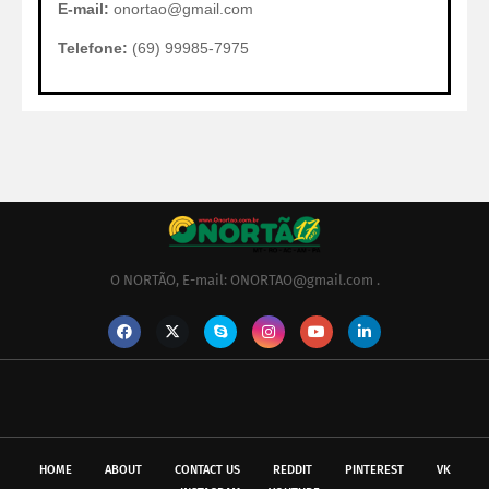
E-mail:
onortao@gmail.com
Telefone:
(69) 99985-7975
O NORTÃO, E-mail: ONORTAO@gmail.com .
HOME
ABOUT
CONTACT US
REDDIT
PINTEREST
VK