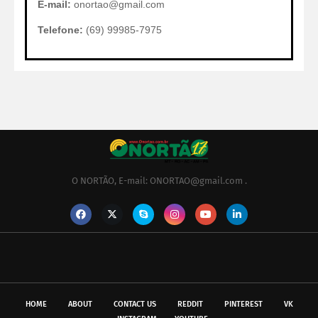
E-mail:
onortao@gmail.com
Telefone:
(69) 99985-7975
O NORTÃO, E-mail: ONORTAO@gmail.com .
HOME
ABOUT
CONTACT US
REDDIT
PINTEREST
VK