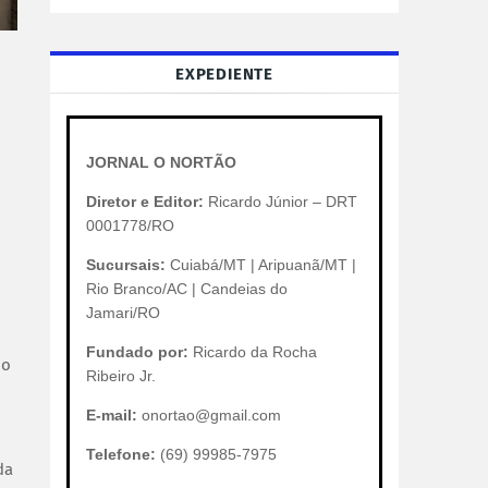
EXPEDIENTE
JORNAL O NORTÃO
Diretor e Editor:
Ricardo Júnior – DRT
0001778/RO
Sucursais:
Cuiabá/MT | Aripuanã/MT |
Rio Branco/AC | Candeias do
Jamari/RO
Fundado por:
Ricardo da Rocha
do
Ribeiro Jr.
E-mail:
onortao@gmail.com
Telefone:
(69) 99985-7975
da