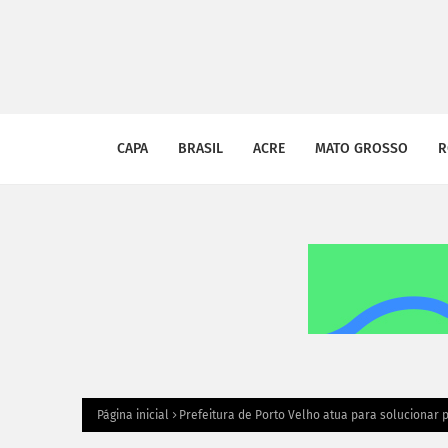
CAPA
BRASIL
ACRE
MATO GROSSO
R
Página inicial
Prefeitura de Porto Velho atua para solucionar 