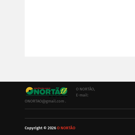
O NORTÃO,
E-mail:
ONORTAO@gmail.com .
Copyright ©
2026
O NORTÃO