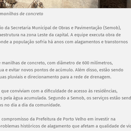
 manilhas de concreto
eio da Secretaria Municipal de Obras e Pavimentação (Semob),
strutura na zona Leste da capital. A equipe executa obra de
onde a população sofria há anos com alagamentos e transtornos
e manilhas de concreto, com diâmetro de 600 milímetros,
a e evitar novos pontos de acúmulo. Além disso, estão sendo
uas pluviais e direcionamento para a rede de drenagem.
que conviviam com a dificuldade de acesso às residências,
os pela água acumulada. Segundo a Semob, os serviços estão sen
os no dia a dia da comunidade.
 compromisso da Prefeitura de Porto Velho em investir na
 problemas históricos de alagamento que afetam a qualidade de vi