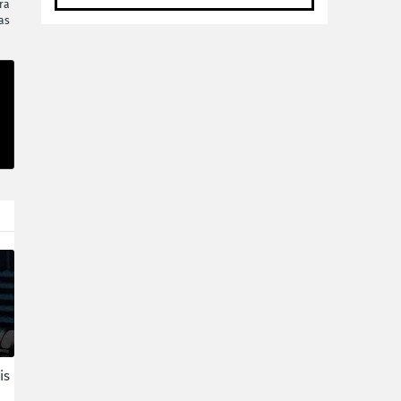
ra
as
is