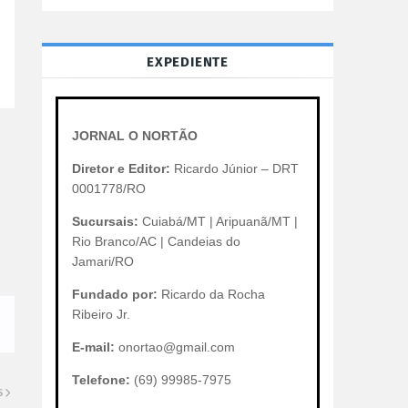
EXPEDIENTE
JORNAL O NORTÃO
Diretor e Editor:
Ricardo Júnior – DRT
0001778/RO
Sucursais:
Cuiabá/MT | Aripuanã/MT |
Rio Branco/AC | Candeias do
Jamari/RO
Fundado por:
Ricardo da Rocha
Ribeiro Jr.
E-mail:
onortao@gmail.com
Telefone:
(69) 99985-7975
S