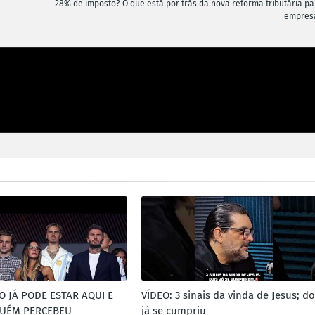
28% de imposto? O que está por trás da nova reforma tributária pa
empres
O JÁ PODE ESTAR AQUI E
VÍDEO: 3 sinais da vinda de Jesus; do
GUÉM PERCEBEU
já se cumpriu