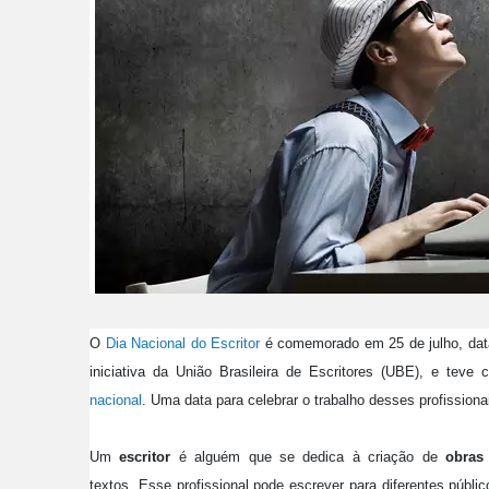
O
Dia Nacional do Escritor
é comemorado em 25 de julho, data d
iniciativa da União Brasileira de Escritores (UBE), e tev
nacional
. Uma data para celebrar o trabalho desses profission
Um
escritor
é alguém que se dedica à criação de
obras 
textos.
Esse profissional pode escrever para diferentes públi