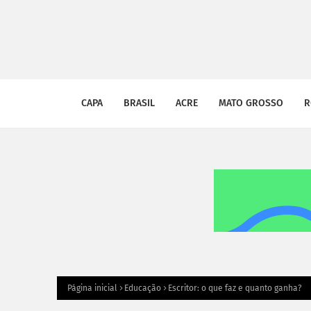
CAPA
BRASIL
ACRE
MATO GROSSO
R
Página inicial
Educação
Escritor: o que faz e quanto ganha?