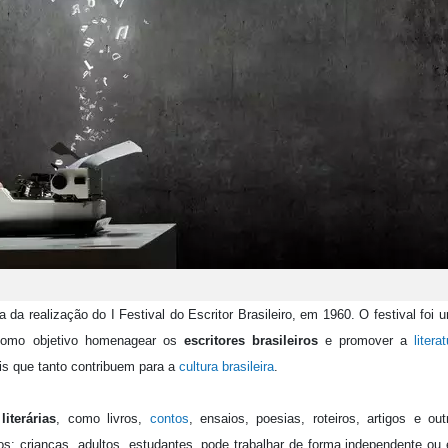
a realização do I Festival do Escritor Brasileiro, em 1960. O festival foi 
e como objetivo homenagear os
escritores brasileiros
e promover a
litera
ais que tanto contribuem para a
cultura brasileira
.
literárias
, como livros,
contos
, ensaios, poesias, roteiros, artigos e out
cos: crianças, adultos, estudantes, pode trabalhar de forma independente ou