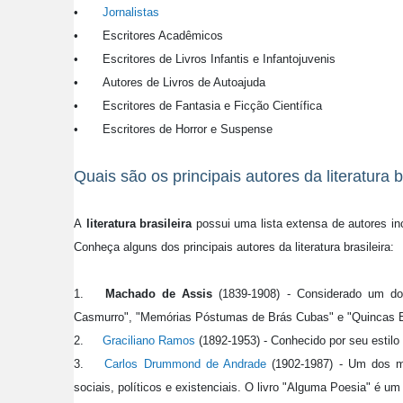
•
Jornalistas
•
Escritores Acadêmicos
•
Escritores de Livros Infantis e Infantojuvenis
•
Autores de Livros de Autoajuda
•
Escritores de Fantasia e Ficção Científica
•
Escritores de Horror e Suspense
Quais são os principais autores da literatura b
A
literatura brasileira
possui uma lista extensa de autores inc
Conheça alguns dos principais autores da literatura brasileira:
1.
Machado de Assis
(1839-1908) - Considerado um dos 
Casmurro", "Memórias Póstumas de Brás Cubas" e "Quincas B
2.
Graciliano Ramos
(1892-1953) - Conhecido por seu estilo
3.
Carlos Drummond de Andrade
(1902-1987) - Um dos ma
sociais, políticos e existenciais. O livro "Alguma Poesia" é u