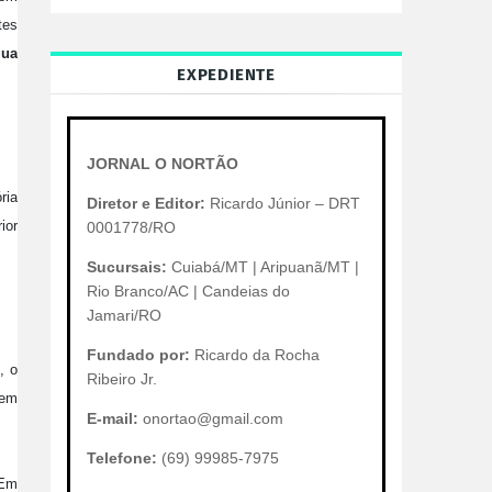
tes
gua
EXPEDIENTE
JORNAL O NORTÃO
ória
Diretor e Editor:
Ricardo Júnior – DRT
ior
0001778/RO
Sucursais:
Cuiabá/MT | Aripuanã/MT |
Rio Branco/AC | Candeias do
Jamari/RO
Fundado por:
Ricardo da Rocha
, o
Ribeiro Jr.
 em
E-mail:
onortao@gmail.com
Telefone:
(69) 99985-7975
 Em