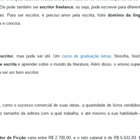
s. Ele pode também ser
escritor freelance
, ou seja, pode escrever para diferen
. Para ser escritor, é preciso amor pela escrita, forte
domínio da lín
ra e concisa.
scritor
, mas pode ser útil. Um
curso de graduação letras
, filosofia, hist
e escrita
e aprender sobre o mundo da literatura. Além disso, o ensino super
a ser um bom escritor.
s, como o sucesso comercial de suas obras, a quantidade de livros vendidos
o tamanho da editora com a qual trabalha, e até mesmo a sua habilidade
itor de Ficção
varia entre R$ 2.700,00, e o teto salarial é de R$ 6.631,83.