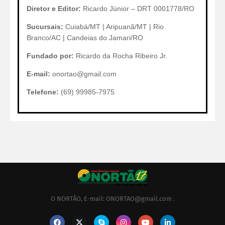
Diretor e Editor:
Ricardo Júnior – DRT 0001778/RO
Sucursais:
Cuiabá/MT | Aripuanã/MT | Rio
Branco/AC | Candeias do Jamari/RO
Fundado por:
Ricardo da Rocha Ribeiro Jr.
E-mail:
onortao@gmail.com
Telefone:
(69) 99985-7975
O NORTÃO, E-mail: ONORTAO@gmail.com .