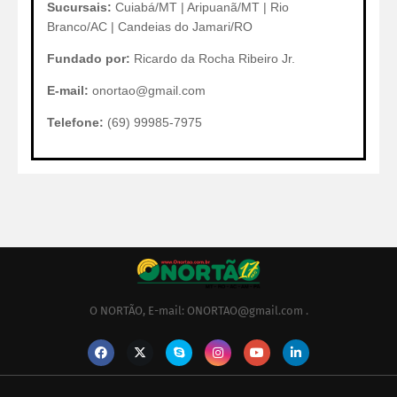
Sucursais:
Cuiabá/MT | Aripuanã/MT | Rio
Branco/AC | Candeias do Jamari/RO
Fundado por:
Ricardo da Rocha Ribeiro Jr.
E-mail:
onortao@gmail.com
Telefone:
(69) 99985-7975
O NORTÃO, E-mail: ONORTAO@gmail.com .