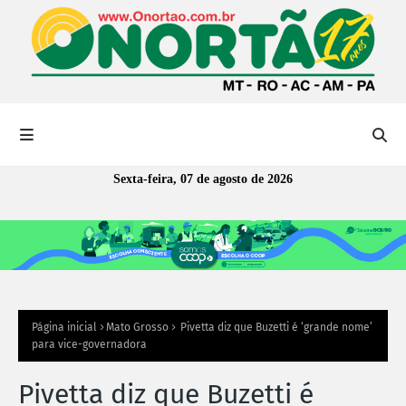
Sexta-feira, 07 de agosto de 2026
Página inicial
Mato Grosso
Pivetta diz que Buzetti é ‘grande nome’
para vice-governadora
Pivetta diz que Buzetti é