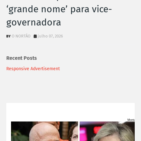
‘grande nome’ para vice-
governadora
O NORTÃO
julho 07, 2026
Recent Posts
Responsive Advertisement
Montage