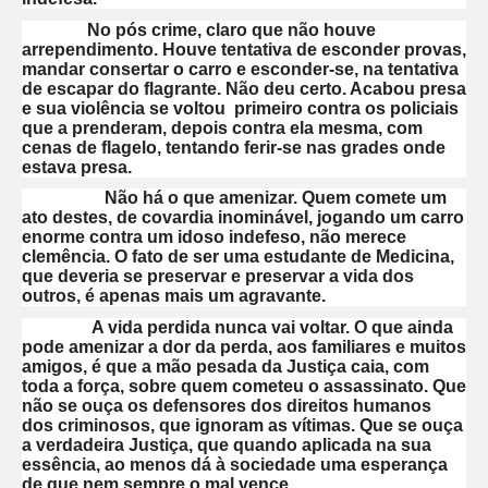
No pós crime, claro que não houve
arrependimento. Houve tentativa de esconder provas,
mandar consertar o carro e esconder-se, na tentativa
de escapar do flagrante. Não deu certo. Acabou presa
e sua violência se voltou primeiro contra os policiais
que a prenderam, depois contra ela mesma, com
cenas de flagelo, tentando ferir-se nas grades onde
estava presa.
Não há o que amenizar. Quem comete um
ato destes, de covardia inominável, jogando um carro
enorme contra um idoso indefeso, não merece
clemência. O fato de ser uma estudante de Medicina,
que deveria se preservar e preservar a vida dos
outros, é apenas mais um agravante.
A vida perdida nunca vai voltar. O que ainda
pode amenizar a dor da perda, aos familiares e muitos
amigos, é que a mão pesada da Justiça caia, com
toda a força, sobre quem cometeu o assassinato. Que
não se ouça os defensores dos direitos humanos
dos criminosos, que ignoram as vítimas. Que se ouça
a verdadeira Justiça, que quando aplicada na sua
essência, ao menos dá à sociedade uma esperança
de que nem sempre o mal vence.