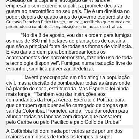
Abelardo de la Espriella, advogado de 47 anos e
empresário sem experiência política,
promete declarar
guerra ao narcotráfico no seu país. Ele é um direitista no
poder, depois de quatro anos do governo esquerdista de
Gustavo Francisco Petro Urrego, um ex-guerrilheiro que nunca deu
prioridade ao combate às organizações criminosas e ao tráfico.
“No dia 8 de agosto, vou dar a ordem para fumigar
os mais de 330 mil hectares de plantações de cocaína
que são a principal fonte de todas as formas de violência.
E vou dar a ordem para bombardear todos os
acampamentos dos narcoterroristas, fazendo uso de toda
a tecnologia disponível”. Fumigar, numa tradução livre do
espanhol, significa pulverizar, dedetizar.
Haverá preocupação em não atingir a população
civil, mas a decisão de bombardear todas as áreas onde
há plantio de coca, está tomada. Mas Espriella foi ainda
mais longe. “Também vou dar instruções aos
comandantes da Força Aérea, Exército e Polícia, para
que derrubem qualquer avião carregado de drogas que
sair da Colômbia. Prometeu ainda: “vou dar ordem para
afundar todas as lanchas com drogas que passarem
pelo Caribe ou pelo Pacífico e pelo Golfo de Uruba!”
A Colômbia foi dominada por vários anos por um dos
maiores criminosos de todos os tempos, o super