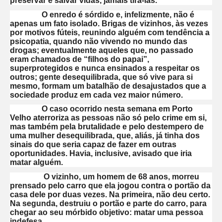
preservar e salvar vidas, jamais tirá-las.
O enredo é sórdido e, infelizmente, não é
apenas um fato isolado. Brigas de vizinhos, às vezes
por motivos fúteis, reunindo alguém com tendência a
psicopatia, quando não vivendo no mundo das
drogas; eventualmente aqueles que, no passado
eram chamados de “filhos do papai”,
superprotegidos e nunca ensinados a respeitar os
outros; gente desequilibrada, que só vive para si
mesmo, formam um batalhão de desajustados que a
sociedade produz em cada vez maior número.
O caso ocorrido nesta semana em Porto
Velho aterroriza as pessoas não só pelo crime em si,
mas também pela brutalidade e pelo destempero de
uma mulher desequilibrada, que, aliás, já tinha dos
sinais do que seria capaz de fazer em outras
oportunidades. Havia, inclusive, avisado que iria
matar alguém.
O vizinho, um homem de 68 anos, morreu
prensado pelo carro que ela jogou contra o portão da
casa dele por duas vezes. Na primeira, não deu certo.
Na segunda, destruiu o portão e parte do carro, para
chegar ao seu mórbido objetivo: matar uma pessoa
indefesa.