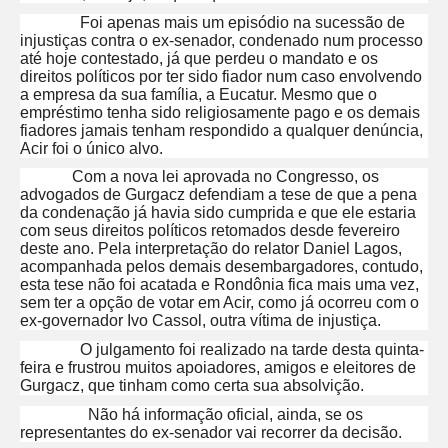
Foi apenas mais um episódio na sucessão de
injustiças contra o ex-senador, condenado num processo
até hoje contestado, já que perdeu o mandato e os
direitos políticos por ter sido fiador num caso envolvendo
a empresa da sua família, a Eucatur. Mesmo que o
empréstimo tenha sido religiosamente pago e os demais
fiadores jamais tenham respondido a qualquer denúncia,
Acir foi o único alvo.
Com a nova lei aprovada no Congresso, os
advogados de Gurgacz defendiam a tese de que a pena
da condenação já havia sido cumprida e que ele estaria
com seus direitos políticos retomados desde fevereiro
deste ano. Pela interpretação do relator Daniel Lagos,
acompanhada pelos demais desembargadores, contudo,
esta tese não foi acatada e Rondônia fica mais uma vez,
sem ter a opção de votar em Acir, como já ocorreu com o
ex-governador Ivo Cassol, outra vítima de injustiça.
O julgamento foi realizado na tarde desta quinta-
feira e frustrou muitos apoiadores, amigos e eleitores de
Gurgacz, que tinham como certa sua absolvição.
Não há informação oficial, ainda, se os
representantes do ex-senador vai recorrer da decisão.