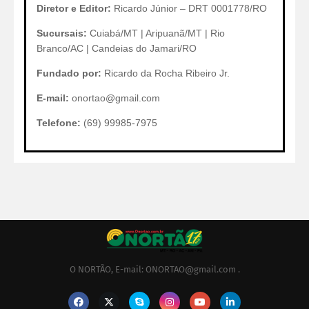
Diretor e Editor:
Ricardo Júnior – DRT 0001778/RO
Sucursais:
Cuiabá/MT | Aripuanã/MT | Rio
Branco/AC | Candeias do Jamari/RO
Fundado por:
Ricardo da Rocha Ribeiro Jr.
E-mail:
onortao@gmail.com
Telefone:
(69) 99985-7975
O NORTÃO, E-mail: ONORTAO@gmail.com .