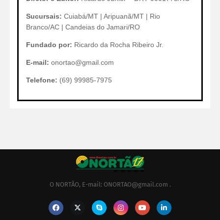
Sucursais:
Cuiabá/MT | Aripuanã/MT | Rio
Branco/AC | Candeias do Jamari/RO
Fundado por:
Ricardo da Rocha Ribeiro Jr.
E-mail:
onortao@gmail.com
Telefone:
(69) 99985-7975
O NORTÃO, E-mail: ONORTAO@gmail.com .