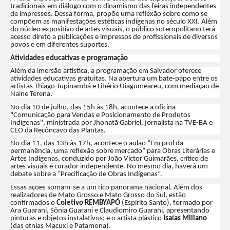
tradicionais em diálogo com o dinamismo das feiras independentes
de impressos. Dessa forma, propõe uma reflexão sobre como se
compõem as manifestações estéticas indígenas no século XXI. Além
do núcleo expositivo de artes visuais, o público soteropolitano terá
acesso direto a publicações e impressos de profissionais de diversos
povos e em diferentes suportes.
Atividades educativas e programação
Além da imersão artística, a programação em Salvador oferece
atividades educativas gratuitas. Na abertura um bate-papo entre os
artistas Thiago Tupinambá e Libério Uiagumeareu, com mediação de
Naine Terena.
No dia 10 de julho, das 15h às 18h, acontece a oficina
"Comunicação para Vendas e Posicionamento de Produtos
Indígenas", ministrada por Jhonatã Gabriel, jornalista na TVE-BA e
CEO da Recôncavo das Plantas.
No dia 11, das 13h às 17h, acontece o aulão “Em prol da
permanência, uma reflexão sobre mercado” para Obras Literárias e
Artes Indígenas, conduzido por João Victor Guimarães, crítico de
artes visuais e curador independente. No mesmo dia, haverá um
debate sobre a “Precificação de Obras Indígenas”.
Essas ações somam-se a um rico panorama nacional. Além dos
realizadores de Mato Grosso e Mato Grosso do Sul, estão
confirmados o
Coletivo REMBYAPÓ
(Espírito Santo), formado por
Ara Guarani, Sônia Guarani e Claudiomiro Guarani, apresentando
pinturas e objetos instalativos; e o artista plástico
Isaías Miliano
(das etnias Macuxi e Patamona).