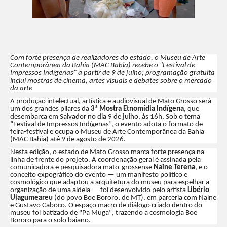
Com forte presença de realizadores do estado, o Museu de Arte
Contemporânea da Bahia (MAC Bahia) recebe o "Festival de
Impressos Indígenas" a partir de 9 de julho; programação gratuita
inclui mostras de cinema, artes visuais e debates sobre o mercado
da arte
A produção intelectual, artística e audiovisual de Mato Grosso será
um dos grandes pilares da
3ª Mostra Etnomídia Indígena
, que
desembarca em Salvador no dia 9 de julho, às 16h. Sob o tema
“Festival de Impressos Indígenas”, o evento adota o formato de
feira-festival e ocupa o Museu de Arte Contemporânea da Bahia
(MAC Bahia) até 9 de agosto de 2026.
Nesta edição, o estado de Mato Grosso marca forte presença na
linha de frente do projeto. A coordenação geral é assinada pela
comunicadora e pesquisadora mato-grossense
Naine Terena
, e o
conceito expográfico do evento — um manifesto político e
cosmológico que adaptou a arquitetura do museu para espelhar a
organização de uma aldeia — foi desenvolvido pelo artista
Libério
Uiagumeareu
(do povo Boe Bororo, de MT), em parceria com Naine
e Gustavo Caboco. O espaço macro de diálogo criado dentro do
museu foi batizado de "Pa Muga", trazendo a cosmologia Boe
Bororo para o solo baiano.