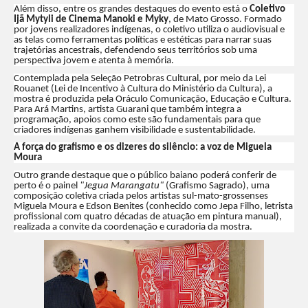
Além disso, entre os grandes destaques do evento está o
Coletivo
Ijã Mytyli de Cinema Manoki e Myky
, de Mato Grosso. Formado
por jovens realizadores indígenas, o coletivo utiliza o audiovisual e
as telas como ferramentas políticas e estéticas para narrar suas
trajetórias ancestrais, defendendo seus territórios sob uma
perspectiva jovem e atenta à memória.
Contemplada pela Seleção Petrobras Cultural, por meio da Lei
Rouanet (Lei de Incentivo à Cultura do Ministério da Cultura), a
mostra é produzida pela Oráculo Comunicação, Educação e Cultura.
Para Ará Martins, artista Guarani que também integra a
programação, apoios como este são fundamentais para que
criadores indígenas ganhem visibilidade e sustentabilidade.
A força do grafismo e os dizeres do silêncio: a voz de Miguela
Moura
Outro grande destaque que o público baiano poderá conferir de
perto é o painel
"Jegua Marangatu"
(Grafismo Sagrado), uma
composição coletiva criada pelos artistas sul-mato-grossenses
Miguela Moura e Edson Benites (conhecido como Jepa Filho, letrista
profissional com quatro décadas de atuação em pintura manual),
realizada a convite da coordenação e curadoria da mostra.