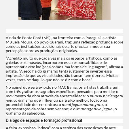
Vinda de Ponta Porã (MS), na fronteira com o Paraguai, a artista
Miguela Moura, do povo Guarani, traz uma reflexão profunda sobre
como as instituições tradicionais de arte precisam mudar sua
percepção sobre as produções originárias.
“Acredito muito que cada vez mais os espaços artísticos, como as
galerias e os museus, incorporem essa responsabilidade de
apresentar a arte indígena como uma forma de linguagem”, afirma a
artista. “A escolha do grafismo tenta justamente inverter essa
impressão de que as visualidades não transmitem dizeres. Muitas
vezes, trata-se daquilo que não se diz com a boca”.
No painel que será exibido no MAC Bahia, os artistas trabalharam
com três grafismos sagrados específicos, pensados para moldar o
movimento da obra através da ancestralidade: o
Kurusu nhe'engatu
jegua
, grafismo que influencia para algo melhor, focado na
potencialidade dos encontros; o
mboi jegua marangatu
, a
representação da cobra sem veneno; e o
imarangatuva jegua
, o
grafismo da sabedoria.
Diálogo de espaços e formação profissional
A feira-exposição "brinca" com a estética das exposições de arte