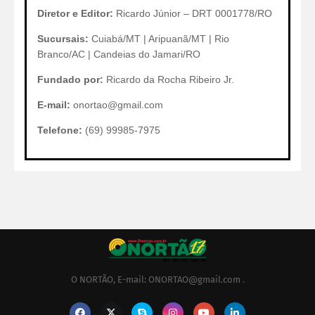
Diretor e Editor:
Ricardo Júnior – DRT 0001778/RO
Sucursais:
Cuiabá/MT | Aripuanã/MT | Rio
Branco/AC | Candeias do Jamari/RO
Fundado por:
Ricardo da Rocha Ribeiro Jr.
E-mail:
onortao@gmail.com
Telefone:
(69) 99985-7975
O NORTÃO, E-mail: ONORTAO@gmail.com .