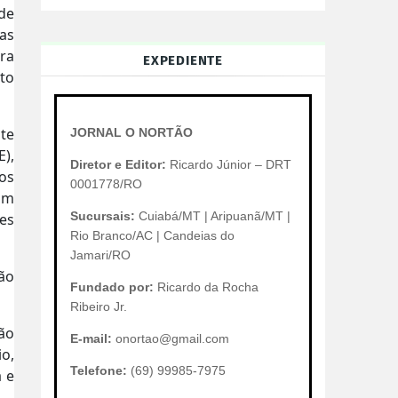
 de
as
ra
EXPEDIENTE
to
nte
JORNAL O NORTÃO
),
Diretor e Editor:
Ricardo Júnior – DRT
os
0001778/RO
tam
Sucursais:
Cuiabá/MT | Aripuanã/MT |
es
Rio Branco/AC | Candeias do
Jamari/RO
ção
Fundado por:
Ricardo da Rocha
Ribeiro Jr.
ção
E-mail:
onortao@gmail.com
io,
Telefone:
(69) 99985-7975
 e