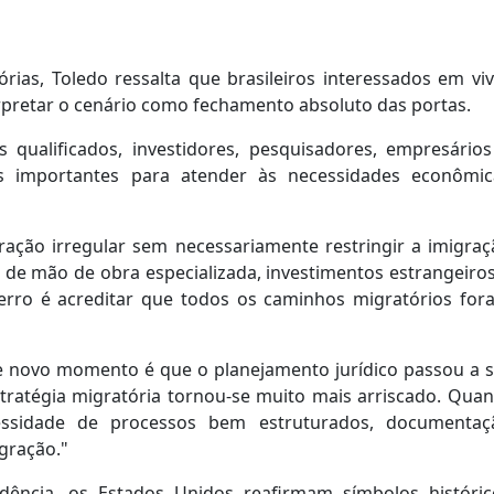
rias, Toledo ressalta que brasileiros interessados em vi
pretar o cenário como fechamento absoluto das portas.
s qualificados, investidores, pesquisadores, empresários
s importantes para atender às necessidades econômic
ção irregular sem necessariamente restringir a imigraç
 de mão de obra especializada, investimentos estrangeiro
r erro é acreditar que todos os caminhos migratórios for
te novo momento é que o planejamento jurídico passou a s
stratégia migratória tornou-se muito mais arriscado. Qua
essidade de processos bem estruturados, documentaç
igração."
dência, os Estados Unidos reafirmam símbolos históric