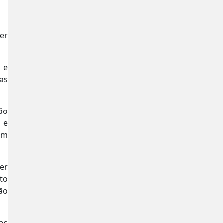
ver
 e
as
ão
s e
am
er
nto
ão
os