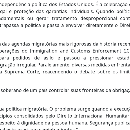
ndependência política dos Estados Unidos. É a celebração
gal e proteção das garantias individuais. Quando polític
undamentais ou gerar tratamento desproporcional cont
apassa a política e passa a envolver diretamente o Direi
 das agendas migratórias mais rigorosas da história rece
operações do Immigration and Customs Enforcement (ICE
 para pedidos de asilo e passou a pressionar estad
gração irregular. Paralelamente, diversas medidas enfren
 na Suprema Corte, reacendendo o debate sobre os limit
 soberano de um país controlar suas fronteiras da obriga
sua política migratória. O problema surge quando a execu
cípios consolidados pelo Direito Internacional Humanitár
respeito à dignidade da pessoa humana. Segurança pública
atíveis; precisam caminhar juntos."