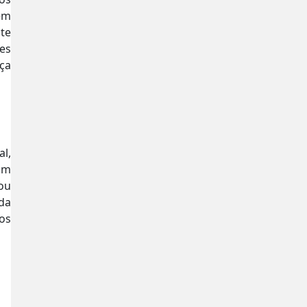
em
te
res
ça
l,
um
ou
da
os