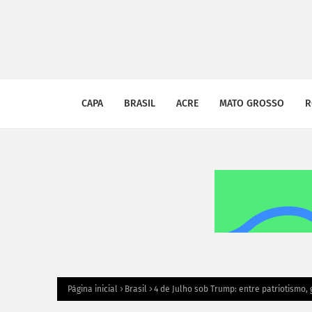
CAPA
BRASIL
ACRE
MATO GROSSO
R
Página inicial
Brasil
4 de Julho sob Trump: entre patriotismo,