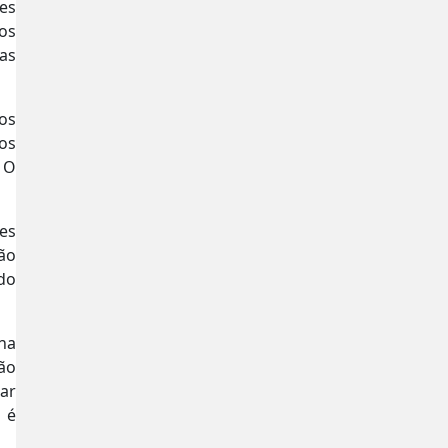
es
os
as
os
os
 O
ões
ão
do
 na
ão
car
 é