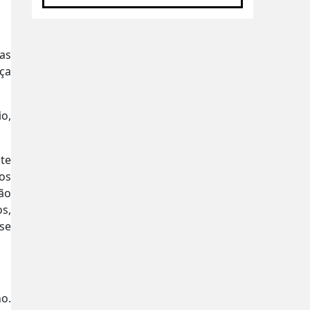
as
ça
o,
te
nos
ão
os,
sse
o.