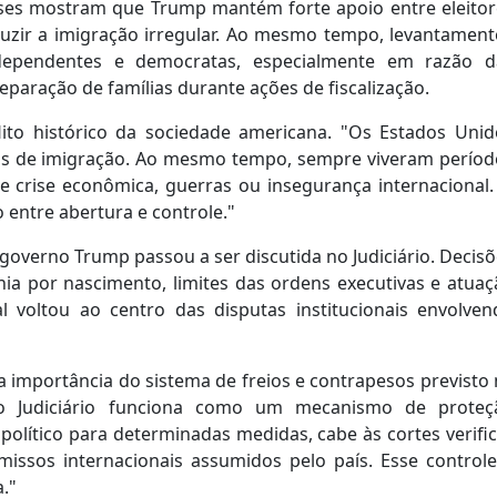
ses mostram que Trump mantém forte apoio entre eleitor
uzir a imigração irregular. Ao mesmo tempo, levantament
independentes e democratas, especialmente em razão d
paração de famílias durante ações de fiscalização.
lito histórico da sociedade americana. "Os Estados Unid
as de imigração. Ao mesmo tempo, sempre viveram períod
 crise econômica, guerras ou insegurança internacional.
entre abertura e controle."
overno Trump passou a ser discutida no Judiciário. Decis
ia por nascimento, limites das ordens executivas e atuaç
 voltou ao centro das disputas institucionais envolven
a importância do sistema de freios e contrapesos previsto
do Judiciário funciona como um mecanismo de proteç
político para determinadas medidas, cabe às cortes verifi
missos internacionais assumidos pelo país. Esse controle
."