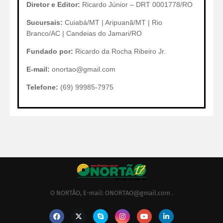
Diretor e Editor:
Ricardo Júnior – DRT 0001778/RO
Sucursais:
Cuiabá/MT | Aripuanã/MT | Rio
Branco/AC | Candeias do Jamari/RO
Fundado por:
Ricardo da Rocha Ribeiro Jr.
E-mail:
onortao@gmail.com
Telefone:
(69) 99985-7975
O NORTÃO, E-mail: ONORTAO@gmail.com .