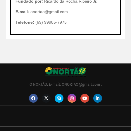
Fundado por:
Ricardo da Rocha Ribeiro Jr.
E-mail:
onortao@gmail.com
Telefone:
(69) 99985-7975
O NORTÃO, E-mail: ONORTAO@gmail.com .