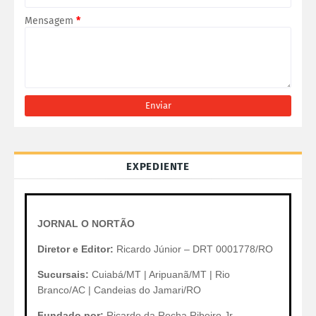
Mensagem
*
EXPEDIENTE
JORNAL O NORTÃO
Diretor e Editor:
Ricardo Júnior – DRT 0001778/RO
Sucursais:
Cuiabá/MT | Aripuanã/MT | Rio
Branco/AC | Candeias do Jamari/RO
Fundado por:
Ricardo da Rocha Ribeiro Jr.