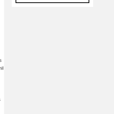
s
il
s