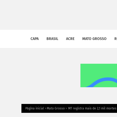
CAPA
BRASIL
ACRE
MATO GROSSO
R
Página inicial
Mato Grosso
MT registra mais de 2,1 mil morte