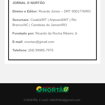
JORNAL O NORTÃO
Diretor e Editor:
Ricardo Júnior – DRT 0001778/RO
Sucursais:
Cuiabá/MT | Aripuanã/MT | Rio
Branco/AC | Candeias do Jamari/RO
Fundado por:
Ricardo da Rocha Ribeiro Jr.
E-mail:
onortao@gmail.com
Telefone:
(69) 99985-7975
O NORTÃO, E-mail: ONORTAO@gmail.com .