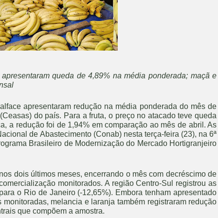
do apresentaram queda de 4,89% na média ponderada; maçã e
nsal
 alface apresentaram redução na média ponderada do mês de
(Ceasas) do país. Para a fruta, o preço no atacado teve queda
ça, a redução foi de 1,94% em comparação ao mês de abril. As
cional de Abastecimento (Conab) nesta terça-feira (23), na 6ª
Programa Brasileiro de Modernização do Mercado Hortigranjeiro
nos dois últimos meses, encerrando o mês com decréscimo de
mercialização monitorados. A região Centro-Sul registrou as
para o Rio de Janeiro (-12,65%). Embora tenham apresentado
monitoradas, melancia e laranja também registraram redução
entrais que compõem a amostra.