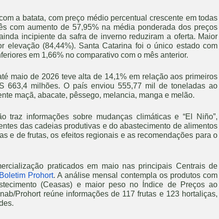
ou com a batata, com preço médio percentual crescente em todas
 mês com aumento de 57,95% na média ponderada dos preços
ainda incipiente da safra de inverno reduziram a oferta. Maior
or elevação (84,44%). Santa Catarina foi o único estado com
feriores em 1,66% no comparativo com o mês anterior.
até maio de 2026 teve alta de 14,1% em relação aos primeiros
 663,4 milhões. O país enviou 555,77 mil de toneladas ao
lmente maçã, abacate, pêssego, melancia, manga e melão.
o traz informações sobre mudanças climáticas e “El Niño”,
ntes das cadeias produtivas e do abastecimento de alimentos
as e de frutas, os efeitos regionais e as recomendações para o
rcialização praticados em maio nas principais Centrais de
Boletim Prohort
. A análise mensal contempla os produtos com
astecimento (Ceasas) e maior peso no Índice de Preços ao
b/Prohort reúne informações de 117 frutas e 123 hortaliças,
des.