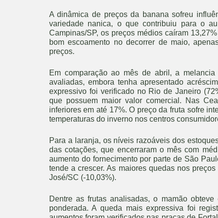
A dinâmica de preços da banana sofreu influê
variedade nanica, o que contribuiu para o 
Campinas/SP, os preços médios caíram 13,27% 
bom escoamento no decorrer de maio, apenas
preços.
Em comparação ao mês de abril, a melancia 
avaliadas, embora tenha apresentado acrésci
expressivo foi verificado no Rio de Janeiro (7
que possuem maior valor comercial. Nas Ceas
inferiores em até 17%. O preço da fruta sofre i
temperaturas do inverno nos centros consumidor
Para a laranja, os níveis razoáveis dos estoqu
das cotações, que encerraram o mês com méd
aumento do fornecimento por parte de São Paulo
tende a crescer. As maiores quedas nos preço
José/SC (-10,03%).
Dentre as frutas analisadas, o mamão obteve
ponderada. A queda mais expressiva foi regis
aumentos foram verificados nas praças de Fortal