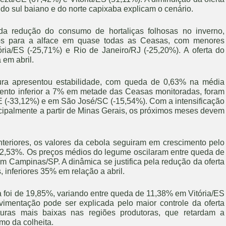
do sul baiano e do norte capixaba explicam o cenário.
a redução do consumo de hortaliças folhosas no inverno,
ados para a alface em quase todas as Ceasas, com menores
ria/ES (-25,71%) e Rio de Janeiro/RJ (-25,20%). A oferta do
 em abril.
ura apresentou estabilidade, com queda de 0,63% na média
ento inferior a 7% em metade das Ceasas monitoradas, foram
E (-33,12%) e em São José/SC (-15,54%). Com a intensificação
incipalmente a partir de Minas Gerais, os próximos meses devem
riores, os valores da cebola seguiram em crescimento pelo
12,53%. Os preços médios do legume oscilaram entre queda de
Campinas/SP. A dinâmica se justifica pela redução da oferta
 inferiores 35% em relação a abril.
 foi de 19,85%, variando entre queda de 11,38% em Vitória/ES
mentação pode ser explicada pelo maior controle da oferta
aturas mais baixas nas regiões produtoras, que retardam a
tmo da colheita.