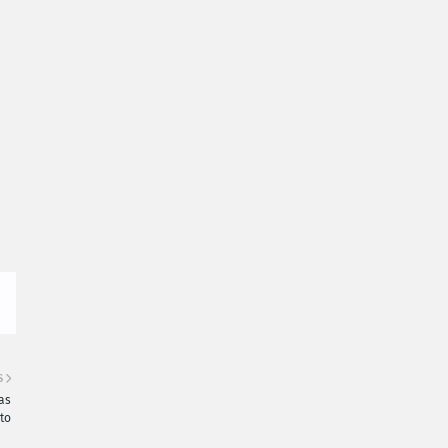
S
as
to