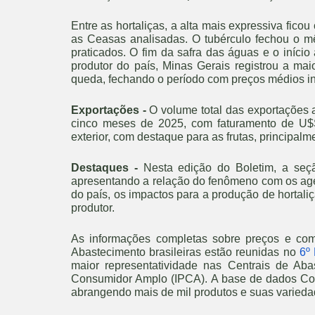
Entre as hortaliças, a alta mais expressiva fic
as Ceasas analisadas. O tubérculo fechou o
praticados. O fim da safra das águas e o início 
produtor do país, Minas Gerais registrou a mai
queda, fechando o período com preços médios in
Exportações -
O volume total das exportações 
cinco meses de 2025, com faturamento de U$S
exterior, com destaque para as frutas, principa
Destaques -
Nesta edição do Boletim, a seçã
apresentando a relação do fenômeno com os age
do país, os impactos para a produção de hortaliç
produtor.
As informações completas sobre preços e come
Abastecimento brasileiras estão reunidas no
6º 
maior representatividade nas Centrais de Ab
Consumidor Amplo (IPCA). A base de dados Cona
abrangendo mais de mil produtos e suas varieda