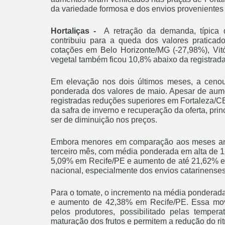
da variedade formosa e dos envios provenientes 
Hortaliças -
A retração da demanda, típica d
contribuiu para a queda dos valores pratic
cotações em Belo Horizonte/MG (-27,98%), Vitó
vegetal também ficou 10,8% abaixo da registrada
Em elevação nos dois últimos meses, a ceno
ponderada dos valores de maio. Apesar de aum
registradas reduções superiores em Fortaleza/C
da safra de inverno e recuperação da oferta, pr
ser de diminuição nos preços.
Embora menores em comparação aos meses ante
terceiro mês, com média ponderada em alta de 
5,09% em Recife/PE e aumento de até 21,62% em 
nacional, especialmente dos envios catarinenses,
Para o tomate, o incremento na média ponderada
e aumento de 42,38% em Recife/PE. Essa movi
pelos produtores, possibilitado pelas temper
maturação dos frutos e permitem a redução do ri