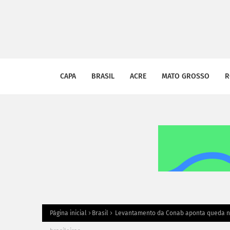
CAPA
BRASIL
ACRE
MATO GROSSO
R
Página inicial
Brasil
Levantamento da Conab aponta queda no