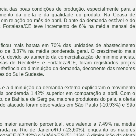
ncia das boas condições de produção, especialmente para a
aumento da oferta e da qualidade do produto. Na Ceasa de
em relação ao mês de abril. Diante da demanda estável e do
 Fortaleza/CE teve incremento de 6% na média mensal de
ficou mais barata em 70% das unidades de abastecimento
mo de 3,37% na média ponderada geral. O crescimento mais
2%), devido ao aumento da comercialização de minimelancias,
as de Recife/PE e Fortaleza/CE, foram registrados preços
nterferência da diminuição da demanda, decorrente das menores
es do Sul e Sudeste.
es e a diminuição da demanda externa explicaram o movimento
ia ponderada 1,42% superior em comparação a abril. Com o
, da Bahia e de Sergipe, maiores produtores do país, a oferta
s de atacado foram observadas em São Paulo (-10,93%) e São
 o maior aumento percentual, equivalente a 7,49% na média
trada no Rio de Janeiro/RJ (-23,60%), enquanto os maiores
eza/CE (67,42%) e Vitória/ES (51,11%). A diminuição da oferta