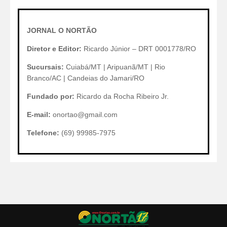
JORNAL O NORTÃO
Diretor e Editor:
Ricardo Júnior – DRT 0001778/RO
Sucursais:
Cuiabá/MT | Aripuanã/MT | Rio
Branco/AC | Candeias do Jamari/RO
Fundado por:
Ricardo da Rocha Ribeiro Jr.
E-mail:
onortao@gmail.com
Telefone:
(69) 99985-7975