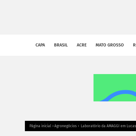
CAPA
BRASIL
ACRE
MATO GROSSO
R
Página inicial
Agronegócios
Laboratório da AMAGGI em Lucas 