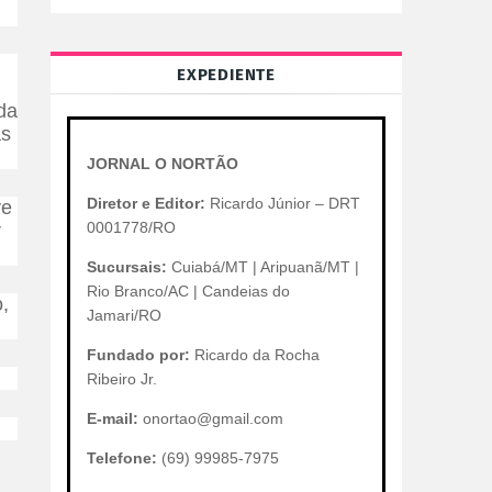
EXPEDIENTE
da
às
JORNAL O NORTÃO
Diretor e Editor:
Ricardo Júnior – DRT
ve
0001778/RO
r
Sucursais:
Cuiabá/MT | Aripuanã/MT |
Rio Branco/AC | Candeias do
,
Jamari/RO
Fundado por:
Ricardo da Rocha
Ribeiro Jr.
E-mail:
onortao@gmail.com
Telefone:
(69) 99985-7975