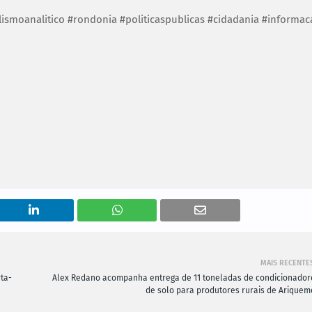
ismoanalitico #rondonia #politicaspublicas #cidadania #informac
MAIS RECENTE
ta-
Alex Redano acompanha entrega de 11 toneladas de condicionador
de solo para produtores rurais de Ariquem