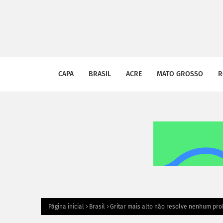
CAPA
BRASIL
ACRE
MATO GROSSO
R
Página inicial
Brasil
Gritar mais alto não resolve nenhum pro