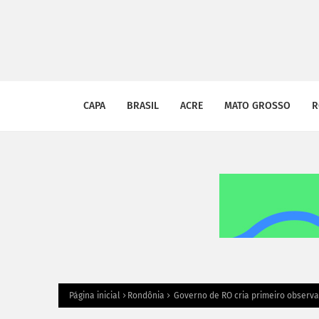
CAPA
BRASIL
ACRE
MATO GROSSO
R
Página inicial
Rondônia
Governo de RO cria primeiro observa