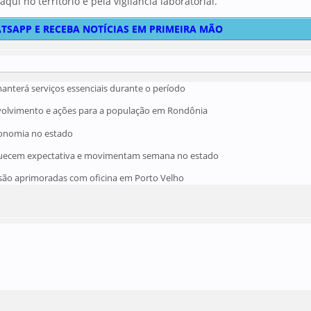
ui no território e pela vigilância laboratorial.”
TSAPP E RECEBA NOTÍCIAS EM PRIMEIRA MÃO
manterá serviços essenciais durante o período
volvimento e ações para a população em Rondônia
conomia no estado
aquecem expectativa e movimentam semana no estado
são aprimoradas com oficina em Porto Velho