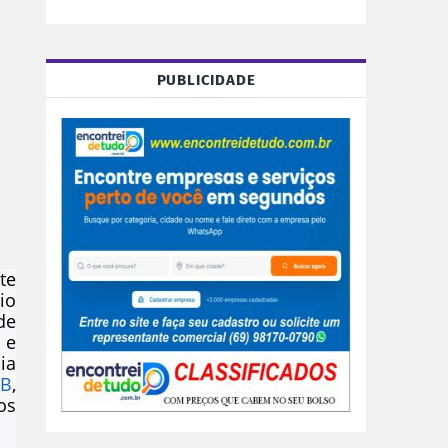
PUBLICIDADE
te
io
de
 e
ia
IB
,
os