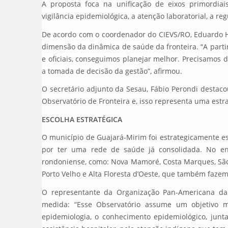
A proposta foca na unificação de eixos primordia
vigilância epidemiológica, a atenção laboratorial, a re
De acordo com o coordenador do CIEVS/RO, Eduardo H
dimensão da dinâmica de saúde da fronteira. “A par
e oficiais, conseguimos planejar melhor. Precisamos 
a tomada de decisão da gestão”, afirmou.
O secretário adjunto da Sesau, Fábio Perondi desta
Observatório de Fronteira e, isso representa uma estra
ESCOLHA ESTRATÉGICA
O município de Guajará-Mirim foi estrategicamente es
por ter uma rede de saúde já consolidada. No ent
rondoniense, como: Nova Mamoré, Costa Marques, São 
Porto Velho e Alta Floresta d’Oeste, que também fazem 
O representante da Organização Pan-Americana da
medida: “Esse Observatório assume um objetivo m
epidemiologia, o conhecimento epidemiológico, jun