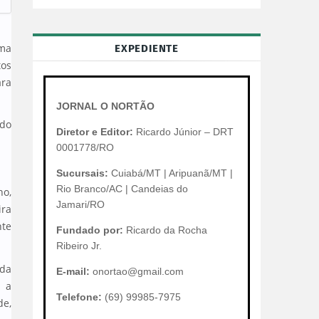
uma
EXPEDIENTE
tos
ara
JORNAL O NORTÃO
 do
Diretor e Editor:
Ricardo Júnior – DRT
0001778/RO
Sucursais:
Cuiabá/MT | Aripuanã/MT |
Rio Branco/AC | Candeias do
ho,
Jamari/RO
ira
nte
Fundado por:
Ricardo da Rocha
Ribeiro Jr.
 da
E-mail:
onortao@gmail.com
, a
Telefone:
(69) 99985-7975
de,