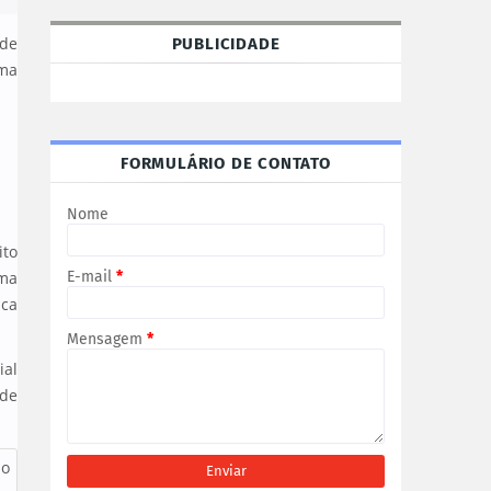
úde
PUBLICIDADE
ema
FORMULÁRIO DE CONTATO
Nome
ito
uma
E-mail
*
ica
Mensagem
*
ial
 de
ão