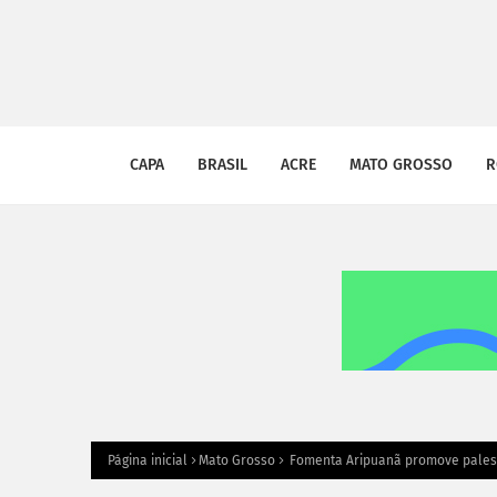
CAPA
BRASIL
ACRE
MATO GROSSO
R
Página inicial
Mato Grosso
Fomenta Aripuanã promove palestr