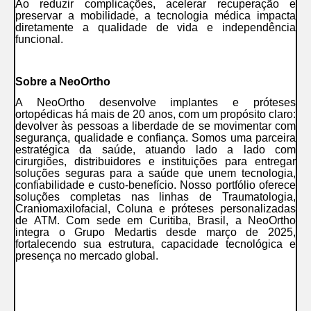
Ao reduzir complicações, acelerar recuperação e
preservar a mobilidade, a tecnologia médica impacta
diretamente a qualidade de vida e independência
funcional.
Sobre a NeoOrtho
A
NeoOrtho
desenvolve
implantes e próteses
ortopédicas
há mais de 20 anos, com um propósito claro:
devolver às pessoas a liberdade de se movimentar
com
segurança, qualidade e confiança.
Somos uma parceira
estratégica da saúde, atuando lado a lado com
cirurgiões, distribuidores e instituições para entregar
soluções seguras para a saúde
que unem
tecnologia,
confiabilidade e custo-benefício
. Nosso portfólio oferece
soluções completas
nas linhas de
Traumatologia,
Craniomaxilofacial, Coluna
e
próteses personalizadas
de ATM
. Com sede em
Curitiba, Brasil
, a NeoOrtho
integra o Grupo Medartis desde março de 2025,
fortalecendo sua estrutura, capacidade tecnológica e
presença no mercado global.