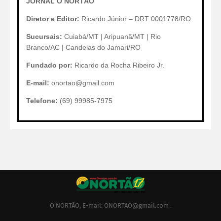
JORNAL O NORTÃO
Diretor e Editor:
Ricardo Júnior – DRT 0001778/RO
Sucursais:
Cuiabá/MT | Aripuanã/MT | Rio
Branco/AC | Candeias do Jamari/RO
Fundado por:
Ricardo da Rocha Ribeiro Jr.
E-mail:
onortao@gmail.com
Telefone:
(69) 99985-7975
O NORTÃO, E-mail: ONORTAO@gmail.com .