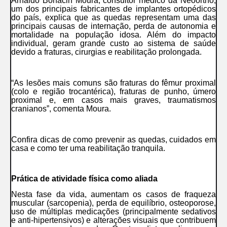
Arnaldo Bonacin Moura, consultor médico da Neoortho,
um dos principais fabricantes de implantes ortopédicos
do país, explica que as quedas representam uma das
principais causas de internação, perda de autonomia e
mortalidade na população idosa. Além do impacto
individual, geram grande custo ao sistema de saúde
devido a fraturas, cirurgias e reabilitação prolongada.
“As lesões mais comuns são fraturas do fêmur proximal
(colo e região trocantérica), fraturas de punho, úmero
proximal e, em casos mais graves, traumatismos
cranianos”, comenta Moura.
Confira dicas de como prevenir as quedas, cuidados em
casa e como ter uma reabilitação tranquila.
Prática de atividade física como aliada
Nesta fase da vida, aumentam os casos de fraqueza
muscular (sarcopenia), perda de equilíbrio, osteoporose,
uso de múltiplas medicações (principalmente sedativos
e anti-hipertensivos) e alterações visuais que contribuem