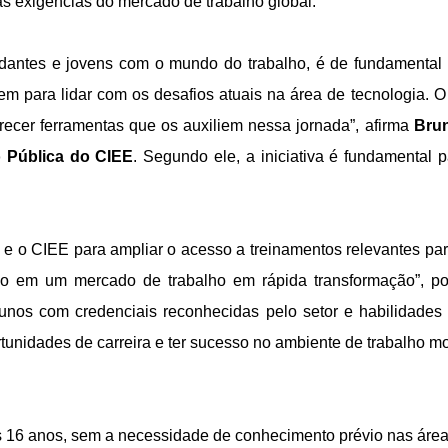
s exigências do mercado de trabalho global.
dantes e jovens com o mundo do trabalho, é de fundamental 
m para lidar com os desafios atuais na área de tecnologia. O
ecer ferramentas que os auxiliem nessa jornada”, afirma
Brun
 Pública do CIEE
. Segundo ele, a iniciativa é fundamental 
e o CIEE para ampliar o acesso a treinamentos relevantes par
so em um mercado de trabalho em rápida transformação”, p
lunos com credenciais reconhecidas pelo setor e habilidades
unidades de carreira e ter sucesso no ambiente de trabalho m
s 16 anos, sem a necessidade de conhecimento prévio nas área