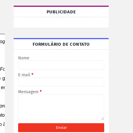
PUBLICIDADE
gle na distribuição de
FORMULÁRIO DE CONTATO
Nome
For Brasil
, a renovação de
E-mail
*
o gratuitas para os
cursos
em território nacional.
Mensagem
*
presa. O novo período de
nto de um curso focado em
 à qualificação técnica de