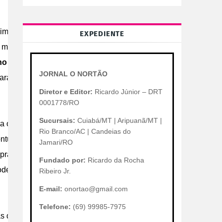
importância parcerias que
EXPEDIENTE
 mercado profissional está
o Melo, coordenador de
JORNAL O NORTÃO
para conectar os jovens às
Diretor e Editor:
Ricardo Júnior – DRT
0001778/RO
Sucursais:
Cuiabá/MT | Aripuanã/MT |
a o mercado de trabalho e
Rio Branco/AC | Candeias do
ontua
Greg Hart, CEO da
Jamari/RO
 práticas em IA, uma base
Fundado por:
Ricardo da Rocha
oderno.”
[1]
[2]
Ribeiro Jr.
E-mail:
onortao@gmail.com
Telefone:
(69) 99985-7975
s de interesse. Os