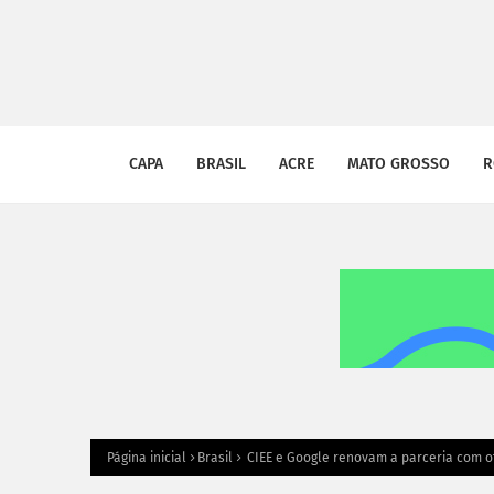
CAPA
BRASIL
ACRE
MATO GROSSO
R
Página inicial
Brasil
CIEE e Google renovam a parceria com of