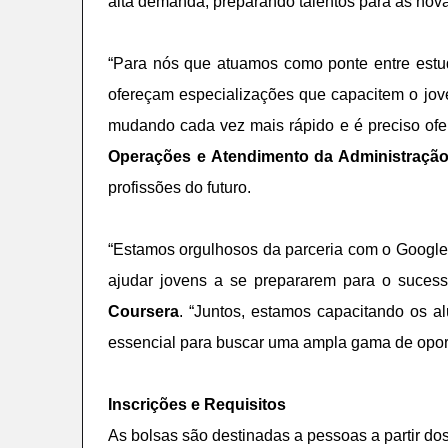
alta demanda, preparando talentos para as nova
“Para nós que atuamos como ponte entre estu
ofereçam especializações que capacitem o jove
mudando cada vez mais rápido e é preciso ofer
Operações e Atendimento da Administração
profissões do futuro.
“Estamos orgulhosos da parceria com o Google 
ajudar jovens a se prepararem para o suces
Coursera
. “Juntos, estamos capacitando os a
essencial para buscar uma ampla gama de oport
Inscrições e Requisitos
As bolsas são destinadas a pessoas a partir do