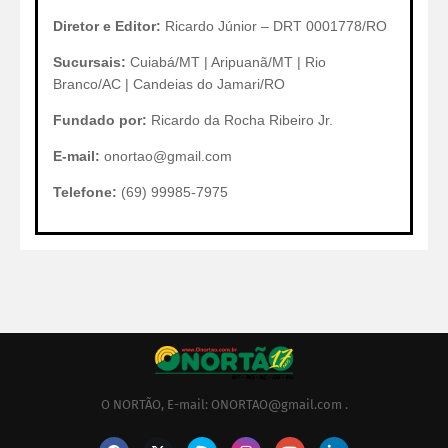
Diretor e Editor:
Ricardo Júnior – DRT 0001778/RO
Sucursais:
Cuiabá/MT | Aripuanã/MT | Rio
Branco/AC | Candeias do Jamari/RO
Fundado por:
Ricardo da Rocha Ribeiro Jr.
E-mail:
onortao@gmail.com
Telefone:
(69) 99985-7975
O NORTÃO, E-mail: ONORTAO@gmail.com .