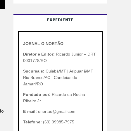
EXPEDIENTE
JORNAL O NORTÃO
Diretor e Editor:
Ricardo Júnior – DRT
0001778/RO
Sucursais:
Cuiabá/MT | Aripuanã/MT |
Rio Branco/AC | Candeias do
Jamari/RO
Fundado por:
Ricardo da Rocha
Ribeiro Jr.
o 
E-mail:
onortao@gmail.com
Telefone:
(69) 99985-7975