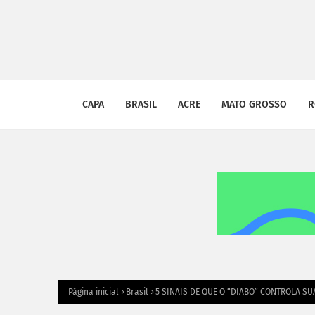
CAPA
BRASIL
ACRE
MATO GROSSO
R
Página inicial
Brasil
5 SINAIS DE QUE O “DIABO” CONTROLA SU