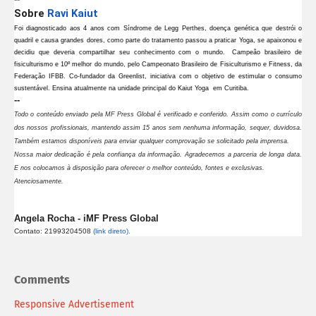
Sobre
Ravi Kaiut
Foi diagnosticado aos 4 anos com Síndrome de Legg Perthes, doença genética que destrói o
quadril e causa grandes dores, como parte do tratamento passou a praticar Yoga, se apaixonou e
decidiu que deveria compartilhar seu conhecimento com o mundo. Campeão brasileiro de
fisiculturismo e 10º melhor do mundo, pelo Campeonato Brasileiro de Fisiculturismo e Fitness, da
Federação IFBB. Co-fundador da Greenlist, iniciativa com o objetivo de estimular o consumo
sustentável. Ensina atualmente na unidade principal do Kaiut Yoga em Curitiba.
--
Todo o conteúdo enviado pela MF Press Global é verificado e conferido. Assim como o currículo
dos nossos profissionais, mantendo assim 15 anos sem nenhuma informação, sequer, duvidosa.
Também estamos disponíveis para enviar qualquer comprovação se solicitado pela imprensa.
Nossa maior dedicação é pela confiança da informação. Agradecemos a parceria de longa data.
E nos colocamos à disposição para oferecer o melhor conteúdo, fontes e exclusivas.
Atenciosamente.
Angela Rocha - iMF Press Global
Contato: 21993204508
(link direto).
Comments
Responsive Advertisement