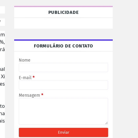
PUBLICIDADE
l
Em
0%,
FORMULÁRIO DE CONTATO
ará
Nome
al
Xi
E-mail
*
es
Mensagem
*
to
ina
is