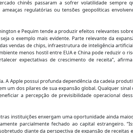
rcado chinês passaram a sofrer volatilidade sempre q
s, ameaças regulatórias ou tensões geopolíticas envolven
hington e Pequim tende a produzir efeitos relevantes sobr
 seja o exemplo mais evidente. Parte relevante da expans
 vendas de chips, infraestrutura de inteligência artificia
biente menos hostil entre EUA e China pode reduzir o ris
rtalecer expectativas de crescimento de receita”, afirma
a. A Apple possui profunda dependência da cadeia produti
em um dos pilares de sua expansão global. Qualquer sinal
beneficiar a percepção de previsibilidade operacional des
utras instituições enxergam uma oportunidade ainda maior
mente parcialmente fechado ao capital estrangeiro. “Is
 sobretudo diante da perspectiva de expansão de receitas