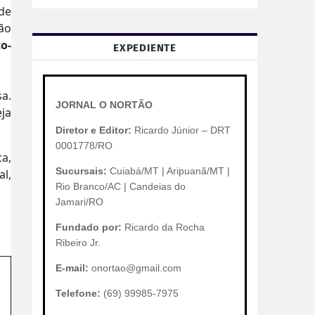
de
ão
co-
EXPEDIENTE
a.
JORNAL O NORTÃO
ja
Diretor e Editor:
Ricardo Júnior – DRT
0001778/RO
a,
Sucursais:
Cuiabá/MT | Aripuanã/MT |
al,
Rio Branco/AC | Candeias do
Jamari/RO
Fundado por:
Ricardo da Rocha
Ribeiro Jr.
E-mail:
onortao@gmail.com
Telefone:
(69) 99985-7975