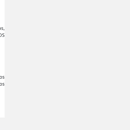
s,
OS
os
os