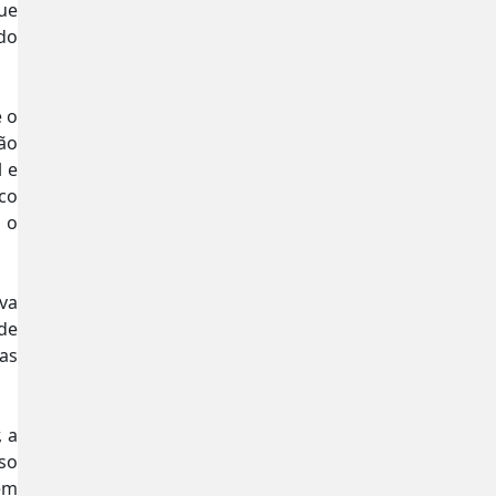
ue
do
e o
ão
l e
co
 o
va
 de
sas
, a
so
 em