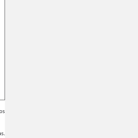
os
s.