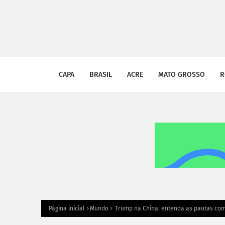
CAPA
BRASIL
ACRE
MATO GROSSO
R
Página inicial
Mundo
Trump na China: entenda as pautas com 