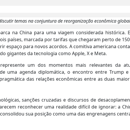
discutir temas na conjuntura de reorganização econômica globa
barca na China para uma viagem considerada histórica. 
dois países, marcada por tarifas que chegaram perto de 15
rir espaço para novos acordos. A comitiva americana cont
do gigantes da tecnologia como Apple, X e Meta.
represente um dos momentos mais relevantes da atu
 de uma agenda diplomática, o encontro entre Trump e 
o pragmática das relações econômicas entre as duas maior
cnológicas, sanções cruzadas e discursos de desacoplamen
arecem reconhecer uma realidade difícil de ignorar: a Ch
o consolidou sua posição como uma das engrenagens centra