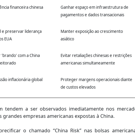
ência financeira chinesa
Ganhar espaço em infraestrutura de
pagamentos e dados transacionais
al e preservar liderança
Manter exposição ao crescimento
dos EUA
asiático
 'brando' com a China
Evitar retaliações chinesas e restrições
leitorado
americanas simultaneamente
são inflacionária global
Proteger margens operacionais diante
de custos elevados
gem tendem a ser observados imediatamente nos mercad
as grandes empresas americanas expostas à China.
precificar o chamado “China Risk” nas bolsas americana