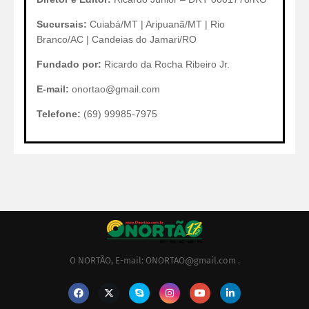
Sucursais:
Cuiabá/MT | Aripuanã/MT | Rio
Branco/AC | Candeias do Jamari/RO
Fundado por:
Ricardo da Rocha Ribeiro Jr.
E-mail:
onortao@gmail.com
Telefone:
(69) 99985-7975
O NORTÃO, E-mail: ONORTAO@gmail.com .