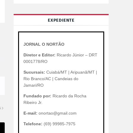
EXPEDIENTE
JORNAL O NORTÃO
Diretor e Editor:
Ricardo Júnior – DRT
0001778/RO
Sucursais:
Cuiabá/MT | Aripuanã/MT |
Rio Branco/AC | Candeias do
Jamari/RO
Fundado por:
Ricardo da Rocha
Ribeiro Jr.
S
E-mail:
onortao@gmail.com
Telefone:
(69) 99985-7975