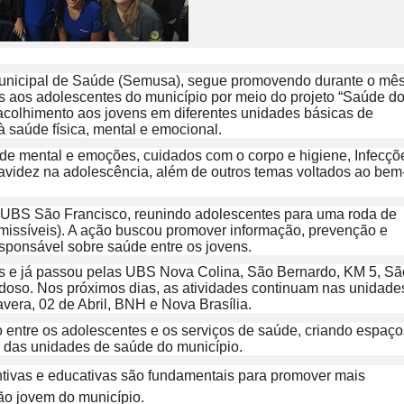
a Municipal de Saúde (Semusa), segue promovendo durante o mê
s aos adolescentes do município por meio do projeto “Saúde d
e acolhimento aos jovens em diferentes unidades básicas de
 saúde física, mental e emocional.
de mental e emoções, cuidados com o corpo e higiene, Infecçõ
avidez na adolescência, além de outros temas voltados ao bem
a UBS São Francisco, reunindo adolescentes para uma roda de
missíveis). A ação buscou promover informação, prevenção e
esponsável sobre saúde entre os jovens.
s e já passou pelas UBS Nova Colina, São Bernardo, KM 5, Sã
doso. Nos próximos dias, as atividades continuam nas unidade
vera, 02 de Abril, BNH e Nova Brasília.
o entre os adolescentes e os serviços de saúde, criando espaço
o das unidades de saúde do município.
ntivas e educativas são fundamentais para promover mais
ão jovem do município.