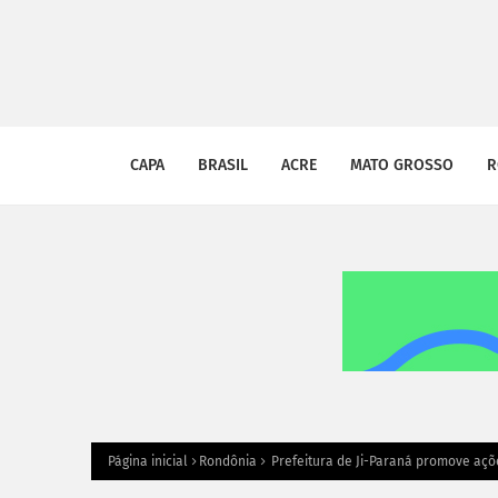
CAPA
BRASIL
ACRE
MATO GROSSO
R
Página inicial
Rondônia
Prefeitura de Ji-Paraná promove açõ