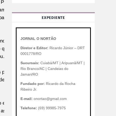
 Pedro
vam
para acabar
EXPEDIENTE
JORNAL O NORTÃO
s nossas
do que com
Diretor e Editor:
Ricardo Júnior – DRT
0001778/RO
u.
Sucursais:
Cuiabá/MT | Aripuanã/MT |
Rio Branco/AC | Candeias do
 piores do
Jamari/RO
des, pediu
Fundado por:
Ricardo da Rocha
Ribeiro Jr.
E-mail:
onortao@gmail.com
o e eu
Telefone:
(69) 99985-7975
 as escolas