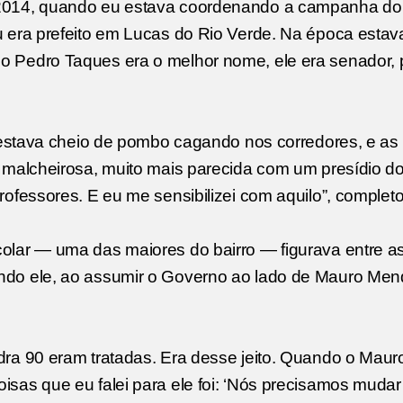
 2014, quando eu estava coordenando a campanha do
u era prefeito em Lucas do Rio Verde. Na época esta
 Pedro Taques era o melhor nome, ele era senador, 
, estava cheio de pombo cagando nos corredores, e a
, malcheirosa, muito mais parecida com um presídio 
ofessores. E eu me sensibilizei com aquilo”, completo
olar — uma das maiores do bairro — figurava entre as
ndo ele, ao assumir o Governo ao lado de Mauro Men
ra 90 eram tratadas. Era desse jeito. Quando o Maur
sas que eu falei para ele foi: ‘Nós precisamos mudar