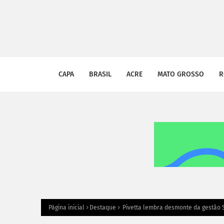
CAPA
BRASIL
ACRE
MATO GROSSO
R
Página inicial
Destaque
Pivetta lembra desmonte da gestão S