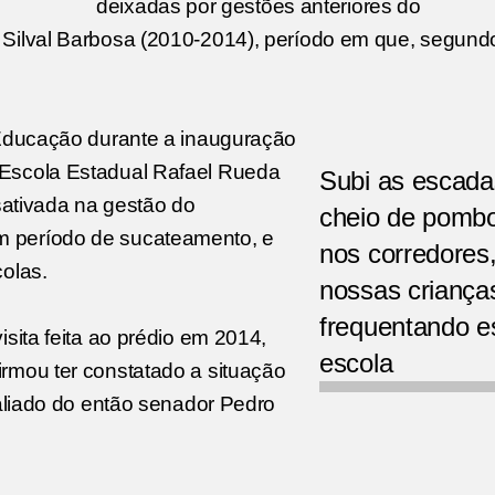
deixadas por gestões anteriores do
Silval Barbosa (2010-2014), período em que, segundo
 Educação durante a inauguração
 Escola Estadual Rafael Rueda
Subi as escada
esativada na gestão do
cheio de pomb
m período de sucateamento, e
nos corredores,
colas.
nossas criança
frequentando e
sita feita ao prédio em 2014,
escola
rmou ter constatado a situação
 aliado do então senador Pedro