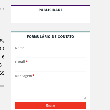
 ele,
PUBLICIDADE
FORMULÁRIO DE CONTATO
s, estava
o cagando
Nome
 e as
E-mail
*
s
ssa
Mensagem
*