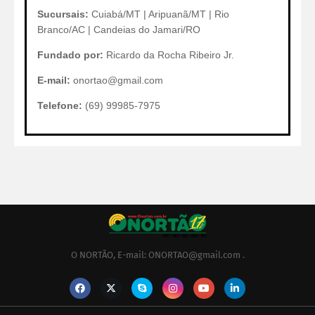
Sucursais:
Cuiabá/MT | Aripuanã/MT | Rio
Branco/AC | Candeias do Jamari/RO
Fundado por:
Ricardo da Rocha Ribeiro Jr.
E-mail:
onortao@gmail.com
Telefone:
(69) 99985-7975
O NORTÃO, E-mail: ONORTAO@gmail.com .